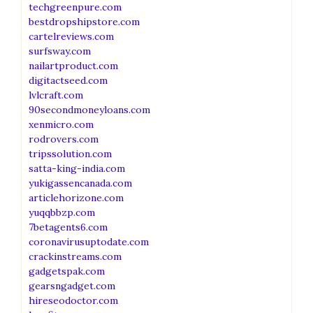
techgreenpure.com
bestdropshipstore.com
cartelreviews.com
surfsway.com
nailartproduct.com
digitactseed.com
lvlcraft.com
90secondmoneyloans.com
xenmicro.com
rodrovers.com
tripssolution.com
satta-king-india.com
yukigassencanada.com
articlehorizone.com
yuqqbbzp.com
7betagents6.com
coronavirusuptodate.com
crackinstreams.com
gadgetspak.com
gearsngadget.com
hireseodoctor.com