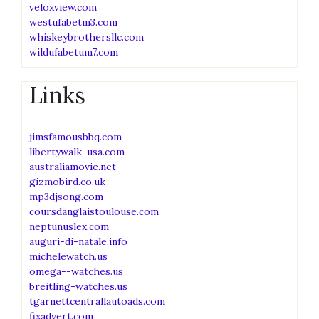
veloxview.com
westufabetm3.com
whiskeybrothersllc.com
wildufabetum7.com
Links
jimsfamousbbq.com
libertywalk-usa.com
australiamovie.net
gizmobird.co.uk
mp3djsong.com
coursdanglaistoulouse.com
neptunuslex.com
auguri-di-natale.info
michelewatch.us
omega--watches.us
breitling-watches.us
tgarnettcentrallautoads.com
fixadvert.com