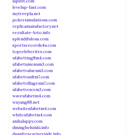
lapsfit.com
levelup-fast.com
mytreepla.net
pokersimulations.com
replicamanufactory.net
rezultate-loto.info
splendifulous.com
sportsrecords4u.com
topceleberites.com
ufabetting8m4.com
ufabetunionum3.com
ufabetvalueum3.com
ufabetvaultm7.com
ufabetvillageum7.com
ufabetvoicem3.com
waveufabetm4.com
wayang88.net
websiteufabetm4.com
whiteufabetm4.com
anikalappy.com
dininghelsinki.info
duanfrescariverside.info