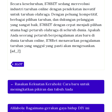
Secara keseluruhan, S78BET sedang merevolusi
industri taruhan online dengan pendekatan inovatif
untuk taruhan olahraga. Dengan peluang kompetitif,
berbagai pilihan taruhan, dan dukungan pelanggan
yang sangat baik, S78BET dengan cepat menjadi pilihan
utama bagi petaruh olahraga di seluruh dunia. Apakah
Anda seorang petaruh berpengalaman atau baru di
dunia taruhan online, S78Bet menawarkan pengalaman
taruhan yang unggul yang pasti akan mengesankan.
[ad_2]
SLOT
← Rasakan Kekuatan Kerahoki: Cara baru untuk
meningkatkan pikiran dan tubuh Anda
Alilabola: Bagaimana gerakan gaya hidup DIY ini