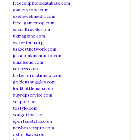
freecellphonedatabase.com
gamersrope.com
exellewebmedia.com
free-gamestop.com
sinbadtravels.com
ukmagzine.com
wareztech.org
usabestnetwork.com
jessepinkmanoutfit.com
umailsend.com
retarys.com
fasterformationcpf.com
goldensnuggles.com
lookbattlemap.com
buyrdpservice.com
yesport.net
tostylo.com
yougetthat.net
sportsnetclub.com
newbestcrypto.com
oxfordsave.com