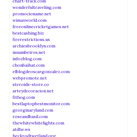
chart-track.com
wonderfultraveling.com
promocioname.net
wimaxworld.com
freeonlinecricketgames.net
bestcashing.biz
firerestrictions.us
archiesbrooklyn.com
muambeiros.net
infozblog.com
chonbaihat.com
elblogdeoscargonzalez.com
webpromote.net
steroids-store.co
arteydecoracion.net
fithog.com
bestlaptopbestmonitor.com
georginaryland.com
roseandbasil.com
thewhitewhitelights.com
atdhe.ws
heckrodtwetland.org