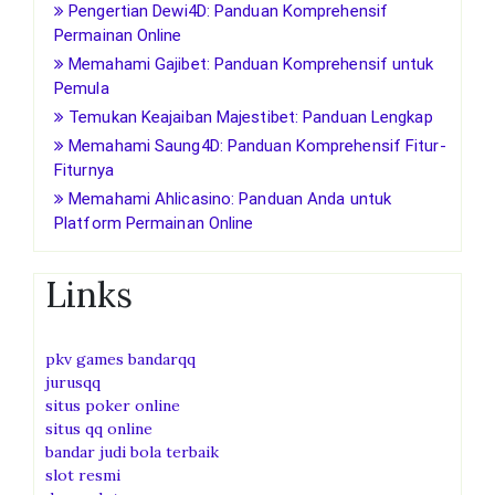
Pengertian Dewi4D: Panduan Komprehensif
Permainan Online
Memahami Gajibet: Panduan Komprehensif untuk
Pemula
Temukan Keajaiban Majestibet: Panduan Lengkap
Memahami Saung4D: Panduan Komprehensif Fitur-
Fiturnya
Memahami Ahlicasino: Panduan Anda untuk
Platform Permainan Online
Links
pkv games bandarqq
jurusqq
situs poker online
situs qq online
bandar judi bola terbaik
slot resmi