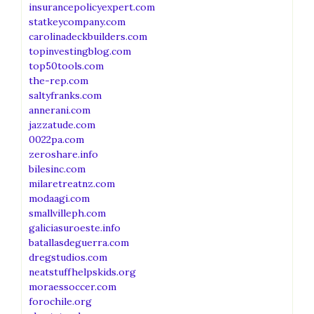
insurancepolicyexpert.com
statkeycompany.com
carolinadeckbuilders.com
topinvestingblog.com
top50tools.com
the-rep.com
saltyfranks.com
annerani.com
jazzatude.com
0022pa.com
zeroshare.info
bilesinc.com
milaretreatnz.com
modaagi.com
smallvilleph.com
galiciasuroeste.info
batallasdeguerra.com
dregstudios.com
neatstuffhelpskids.org
moraessoccer.com
forochile.org