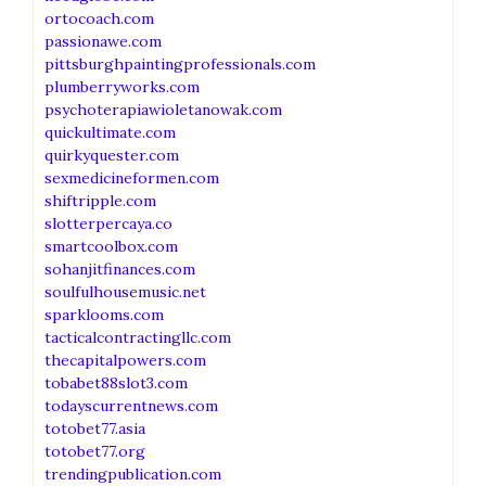
ortocoach.com
passionawe.com
pittsburghpaintingprofessionals.com
plumberryworks.com
psychoterapiawioletanowak.com
quickultimate.com
quirkyquester.com
sexmedicineformen.com
shiftripple.com
slotterpercaya.co
smartcoolbox.com
sohanjitfinances.com
soulfulhousemusic.net
sparklooms.com
tacticalcontractingllc.com
thecapitalpowers.com
tobabet88slot3.com
todayscurrentnews.com
totobet77.asia
totobet77.org
trendingpublication.com