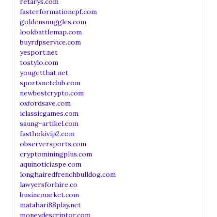
retarys.com
fasterformationcpf.com
goldensnuggles.com
lookbattlemap.com
buyrdpservice.com
yesport.net
tostylo.com
yougetthat.net
sportsnetclub.com
newbestcrypto.com
oxfordsave.com
iclassicgames.com
saung-artikel.com
fasthokivip2.com
observersports.com
cryptominingplus.com
aquinoticiaspe.com
longhairedfrenchbulldog.com
lawyersforhire.co
businemarket.com
matahari88play.net
moneydescriptor.com