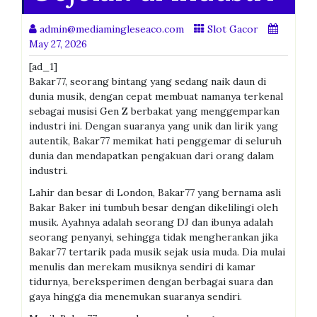
admin@mediamingleseaco.com
Slot Gacor
May 27, 2026
[ad_1]
Bakar77, seorang bintang yang sedang naik daun di
dunia musik, dengan cepat membuat namanya terkenal
sebagai musisi Gen Z berbakat yang menggemparkan
industri ini. Dengan suaranya yang unik dan lirik yang
autentik, Bakar77 memikat hati penggemar di seluruh
dunia dan mendapatkan pengakuan dari orang dalam
industri.
Lahir dan besar di London, Bakar77 yang bernama asli
Bakar Baker ini tumbuh besar dengan dikelilingi oleh
musik. Ayahnya adalah seorang DJ dan ibunya adalah
seorang penyanyi, sehingga tidak mengherankan jika
Bakar77 tertarik pada musik sejak usia muda. Dia mulai
menulis dan merekam musiknya sendiri di kamar
tidurnya, bereksperimen dengan berbagai suara dan
gaya hingga dia menemukan suaranya sendiri.