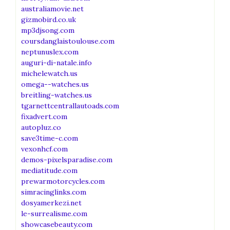
australiamovie.net
gizmobird.co.uk
mp3djsong.com
coursdanglaistoulouse.com
neptunuslex.com
auguri-di-natale.info
michelewatch.us
omega--watches.us
breitling-watches.us
tgarnettcentrallautoads.com
fixadvert.com
autopluz.co
save3time-c.com
vexonhcf.com
demos-pixelsparadise.com
mediatitude.com
prewarmotorcycles.com
simracinglinks.com
dosyamerkezi.net
le-surrealisme.com
showcasebeauty.com