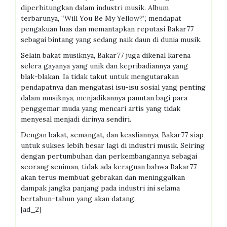
diperhitungkan dalam industri musik. Album
terbarunya, “Will You Be My Yellow?”, mendapat
pengakuan luas dan memantapkan reputasi Bakar77
sebagai bintang yang sedang naik daun di dunia musik.
Selain bakat musiknya, Bakar77 juga dikenal karena
selera gayanya yang unik dan kepribadiannya yang
blak-blakan. Ia tidak takut untuk mengutarakan
pendapatnya dan mengatasi isu-isu sosial yang penting
dalam musiknya, menjadikannya panutan bagi para
penggemar muda yang mencari artis yang tidak
menyesal menjadi dirinya sendiri.
Dengan bakat, semangat, dan keasliannya, Bakar77 siap
untuk sukses lebih besar lagi di industri musik. Seiring
dengan pertumbuhan dan perkembangannya sebagai
seorang seniman, tidak ada keraguan bahwa Bakar77
akan terus membuat gebrakan dan meninggalkan
dampak jangka panjang pada industri ini selama
bertahun-tahun yang akan datang.
[ad_2]