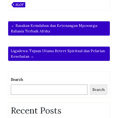
SLOT
← Rasakan Keindahan dan Ketenangan Mposurga:
Rahasia Terbaik Afrika
Ligadewa: Tujuan Utama Retret Spiritual dan Pelarian
Kesehatan →
Search
Search
Recent Posts