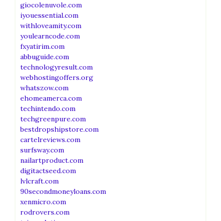
giocolenuvole.com
iyouessential.com
withloveamity.com
youlearncode.com
fxyatirim.com
abbuguide.com
technologyresult.com
webhostingoffers.org
whatszow.com
ehomeamerca.com
techintendo.com
techgreenpure.com
bestdropshipstore.com
cartelreviews.com
surfsway.com
nailartproduct.com
digitactseed.com
lvlcraft.com
90secondmoneyloans.com
xenmicro.com
rodrovers.com