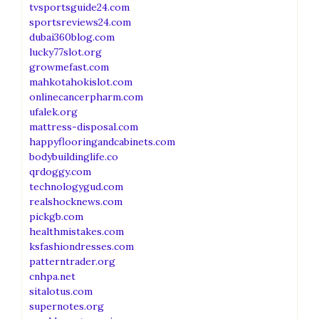
tvsportsguide24.com
sportsreviews24.com
dubai360blog.com
lucky77slot.org
growmefast.com
mahkotahokislot.com
onlinecancerpharm.com
ufalek.org
mattress-disposal.com
happyflooringandcabinets.com
bodybuildinglife.co
qrdoggy.com
technologygud.com
realshocknews.com
pickgb.com
healthmistakes.com
ksfashiondresses.com
patterntrader.org
cnhpa.net
sitalotus.com
supernotes.org