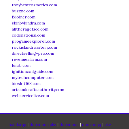
tonybestcosmetics.com
buzznc.com
fxjoiner.com
skinbykindra.com
alltherageface.com
codenational.com
progameexplorer.com
rockislandroastery.com
directselling-pro.com
revenuealarm.com
lurab.com
ignitioncoilguide.com
mytechcomputer.com
bioslot168.com
artsandcraftsauthority.com
webservicelive.com
bandarqq
|
dominoqq pkv
|
dominoqq
|
dominoqq
|
pkv