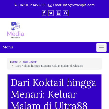
Skip
Call:
0123456789
|
Email:
info@example.com
to
content
Menu
Home
Slot Gacor
Dari Koktail hingga Menari: Keluar Malam di Ultra88
Dari Koktail hingga
Menari: Keluar
Malam di Ultra88