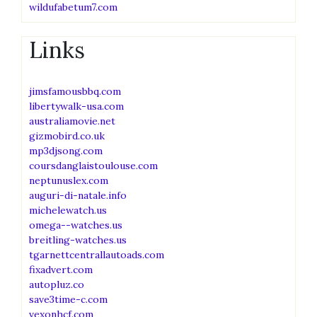
wildufabetum7.com
Links
jimsfamousbbq.com
libertywalk-usa.com
australiamovie.net
gizmobird.co.uk
mp3djsong.com
coursdanglaistoulouse.com
neptunuslex.com
auguri-di-natale.info
michelewatch.us
omega--watches.us
breitling-watches.us
tgarnettcentrallautoads.com
fixadvert.com
autopluz.co
save3time-c.com
vexonhcf.com