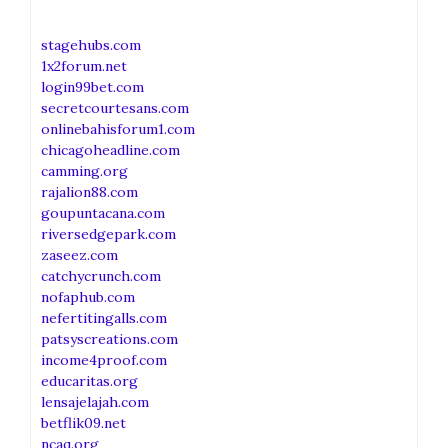
stagehubs.com
1x2forum.net
login99bet.com
secretcourtesans.com
onlinebahisforum1.com
chicagoheadline.com
camming.org
rajalion88.com
goupuntacana.com
riversedgepark.com
zaseez.com
catchycrunch.com
nofaphub.com
nefertitingalls.com
patsyscreations.com
income4proof.com
educaritas.org
lensajelajah.com
betflik09.net
ncaq.org