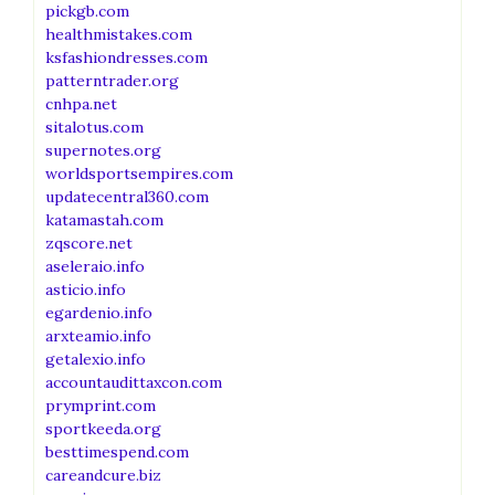
pickgb.com
healthmistakes.com
ksfashiondresses.com
patterntrader.org
cnhpa.net
sitalotus.com
supernotes.org
worldsportsempires.com
updatecentral360.com
katamastah.com
zqscore.net
aseleraio.info
asticio.info
egardenio.info
arxteamio.info
getalexio.info
accountaudittaxcon.com
prymprint.com
sportkeeda.org
besttimespend.com
careandcure.biz