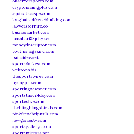
observersports.com
cryptominingplus.com
aquinoticiaspe.com
longhairedfrenchbulldog.com
lawyersforhire.co
businemarket.com
matahari88play.net
moneydescriptor.com
youthsmagazine.com
painaidee.net
sportsdarkest.com
webtoon.biz
thesportswires.com
hyungpro.com
sportingnewsnet.com
sportstime24day.com
sporteslive.com
theblingblingshields.com
pinkfrenchtipnails.com
newgamestv.com
sportsgallerys.com
sportsmirrors.net