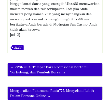
hingga lantai dansa yang energik, Ultra88 menawarkan
malam mewah dan tak terlupakan. Jadi jika Anda
mencari pengalaman klub yang menyenangkan dan
mewah, pastikan untuk mengunjungi Ultra88 saat
berikutnya Anda berada di Mohegan Sun Casino. Anda
tidak akan kecewa.
[ad_2]
SLOT
← PPSNUSA: Tempat Para Profesional Bertemu,
Terhubung, dan Tumbuh Bersama
Menguraikan Fenomena Rusia777: Menyelami Lebih
Dalam Persona Online →