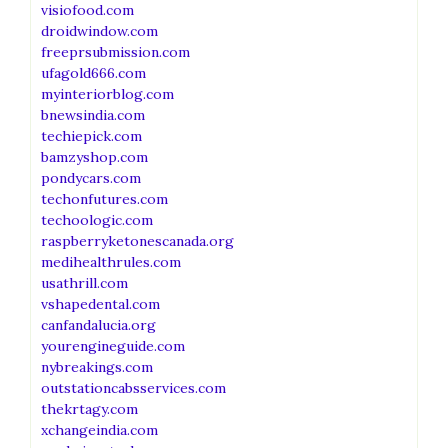
visiofood.com
droidwindow.com
freeprsubmission.com
ufagold666.com
myinteriorblog.com
bnewsindia.com
techiepick.com
bamzyshop.com
pondycars.com
techonfutures.com
techoologic.com
raspberryketonescanada.org
medihealthrules.com
usathrill.com
vshapedental.com
canfandalucia.org
yourengineguide.com
nybreakings.com
outstationcabsservices.com
thekrtagy.com
xchangeindia.com