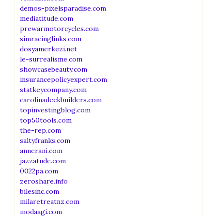
demos-pixelsparadise.com
mediatitude.com
prewarmotorcycles.com
simracinglinks.com
dosyamerkezi.net
le-surrealisme.com
showcasebeauty.com
insurancepolicyexpert.com
statkeycompany.com
carolinadeckbuilders.com
topinvestingblog.com
top50tools.com
the-rep.com
saltyfranks.com
annerani.com
jazzatude.com
0022pa.com
zeroshare.info
bilesinc.com
milaretreatnz.com
modaagi.com