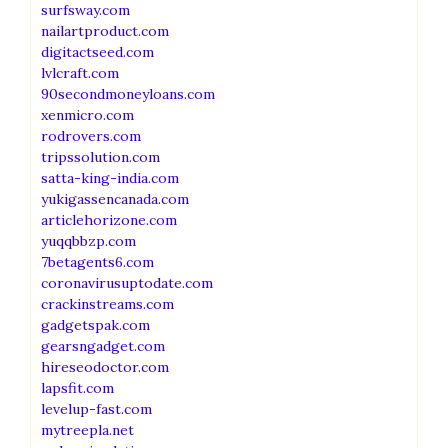
surfsway.com
nailartproduct.com
digitactseed.com
lvlcraft.com
90secondmoneyloans.com
xenmicro.com
rodrovers.com
tripssolution.com
satta-king-india.com
yukigassencanada.com
articlehorizone.com
yuqqbbzp.com
7betagents6.com
coronavirusuptodate.com
crackinstreams.com
gadgetspak.com
gearsngadget.com
hireseodoctor.com
lapsfit.com
levelup-fast.com
mytreepla.net