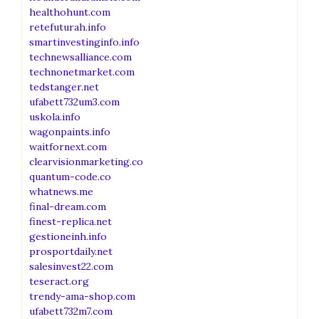
healthohunt.com
retefuturah.info
smartinvestinginfo.info
technewsalliance.com
technonetmarket.com
tedstanger.net
ufabett732um3.com
uskola.info
wagonpaints.info
waitfornext.com
clearvisionmarketing.co
quantum-code.co
whatnews.me
final-dream.com
finest-replica.net
gestioneinh.info
prosportdaily.net
salesinvest22.com
teseract.org
trendy-ama-shop.com
ufabett732m7.com