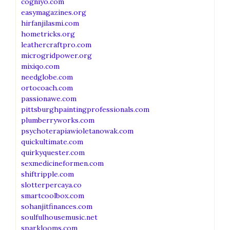
cogniyo.com
easymagazines.org
hirfanjilasmi.com
hometricks.org
leathercraftpro.com
microgridpower.org
mixiqo.com
needglobe.com
ortocoach.com
passionawe.com
pittsburghpaintingprofessionals.com
plumberryworks.com
psychoterapiawioletanowak.com
quickultimate.com
quirkyquester.com
sexmedicineformen.com
shiftripple.com
slotterpercaya.co
smartcoolbox.com
sohanjitfinances.com
soulfulhousemusic.net
sparklooms.com