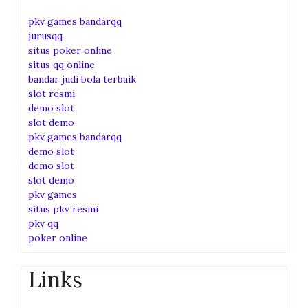
pkv games bandarqq
jurusqq
situs poker online
situs qq online
bandar judi bola terbaik
slot resmi
demo slot
slot demo
pkv games bandarqq
demo slot
demo slot
slot demo
pkv games
situs pkv resmi
pkv qq
poker online
Links