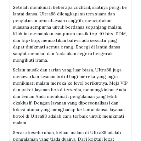
Setelah menikmati beberapa cocktail, saatnya pergi ke
lantai dansa. Ultra88 dilengkapi sistem suara dan
pengaturan pencahayaan canggih, menciptakan
suasana sempurna untuk berdansa sepanjang malam.
Klub ini memainkan campuran musik top 40 hits, EDM,
dan hip-hop, memastikan bahwa ada sesuatu yang
dapat dinikmati semua orang. Energi di lantai dansa
sangat menular, dan Anda akan segera bergerak
mengikuti irama.
Selain musik dan tarian yang luar biasa, Ultra88 juga
menawarkan layanan botol bagi mereka yang ingin
menikmati malam mereka ke level berikutnya. Meja VIP
dan paket layanan botol tersedia, memungkinkan Anda
dan teman Anda menikmati pengalaman yang lebih
eksklusif. Dengan layanan yang dipersonalisasi dan
lokasi utama yang menghadap ke lantai dansa, layanan
botol di Ultra88 adalah cara terbaik untuk menikmati
malam.
Secara keseluruhan, keluar malam di Ultra88 adalah
pengalaman yang tiada duanya. Dari koktail lezat