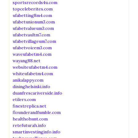
sportsrecords4u.com
topceleberites.com
ufabetting8m4.com
ufabetunionum3.com
ufabetvalueum3.com
ufabetvaultm7.com
ufabetvillageum7.com
ufabetvoicem3.com
waveufabetm4.com
wayang88.net
websiteufabetm4.com
whiteufabetm4.com
anikalappy.com
dininghelsinki.info
duanfrescariverside.info
etilerx.com
finestreplica.net
flounderandfumble.com
healthohunt.com
retefuturah.info
smartinvestinginfo.info