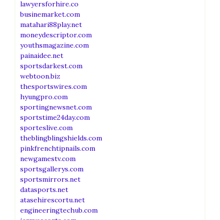
lawyersforhire.co
businemarket.com
matahari88play.net
moneydescriptor.com
youthsmagazine.com
painaidee.net
sportsdarkest.com
webtoon.biz
thesportswires.com
hyungpro.com
sportingnewsnet.com
sportstime24day.com
sporteslive.com
theblingblingshields.com
pinkfrenchtipnails.com
newgamestv.com
sportsgallerys.com
sportsmirrors.net
datasports.net
atasehirescortu.net
engineeringtechub.com