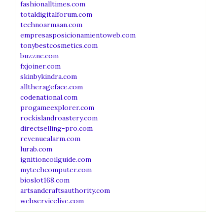
fashionalltimes.com
totaldigitalforum.com
technoarmaan.com
empresasposicionamientoweb.com
tonybestcosmetics.com
buzznc.com
fxjoiner.com
skinbykindra.com
alltherageface.com
codenational.com
progameexplorer.com
rockislandroastery.com
directselling-pro.com
revenuealarm.com
lurab.com
ignitioncoilguide.com
mytechcomputer.com
bioslot168.com
artsandcraftsauthority.com
webservicelive.com