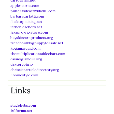
cartourism.net
apple-cores.com
pulserasdeactividad10.com
barbaracarlotti.com
desktopmining.net
inthebleachers.net
lexapro-rx-store.com
buyskincareproducts.org
frenchbulldogpuppyforsale.net
kogamasquid.com
themultiplicationtablechart.com
casinoglamour.org
dextercoin.io
christianarticledirectory.org
5homestyle.com
Links
stagehubs.com
1x2forum.net