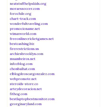
neatstuffhelpskids.org
moraessoccer.com
forochile.org
chart-track.com
wonderfultraveling.com
promocioname.net
wimaxworld.com
freeonlinecricketgames.net
bestcashing.biz
firerestrictions.us
archiesbrooklyn.com
muambeiros.net
infozblog.com
chonbaihat.com
elblogdeoscargonzalez.com
webpromote.net
steroids-store.co
arteydecoracion.net
fithog.com
bestlaptopbestmonitor.com
georginaryland.com