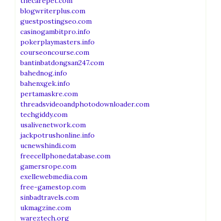
thecarepet.com
blogwriterplus.com
guestpostingseo.com
casinogambitpro.info
pokerplaymasters.info
courseoncourse.com
bantinbatdongsan247.com
bahednog.info
bahenxgek.info
pertamaskre.com
threadsvideoandphotodownloader.com
techgiddy.com
usalivenetwork.com
jackpotrushonline.info
ucnewshindi.com
freecellphonedatabase.com
gamersrope.com
exellewebmedia.com
free-gamestop.com
sinbadtravels.com
ukmagzine.com
wareztech.org