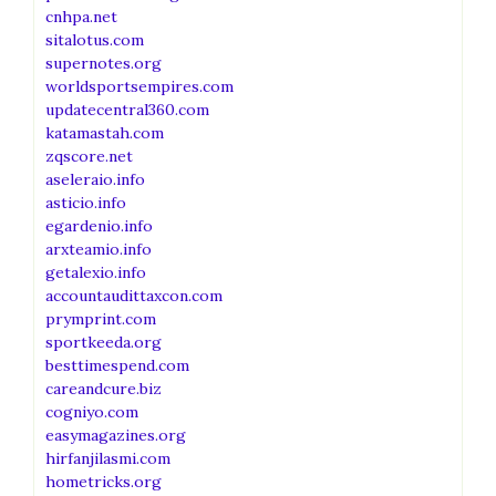
cnhpa.net
sitalotus.com
supernotes.org
worldsportsempires.com
updatecentral360.com
katamastah.com
zqscore.net
aseleraio.info
asticio.info
egardenio.info
arxteamio.info
getalexio.info
accountaudittaxcon.com
prymprint.com
sportkeeda.org
besttimespend.com
careandcure.biz
cogniyo.com
easymagazines.org
hirfanjilasmi.com
hometricks.org