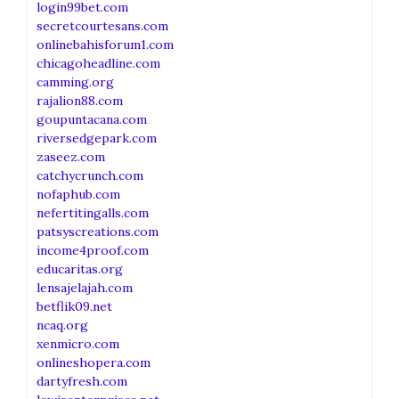
login99bet.com
secretcourtesans.com
onlinebahisforum1.com
chicagoheadline.com
camming.org
rajalion88.com
goupuntacana.com
riversedgepark.com
zaseez.com
catchycrunch.com
nofaphub.com
nefertitingalls.com
patsyscreations.com
income4proof.com
educaritas.org
lensajelajah.com
betflik09.net
ncaq.org
xenmicro.com
onlineshopera.com
dartyfresh.com