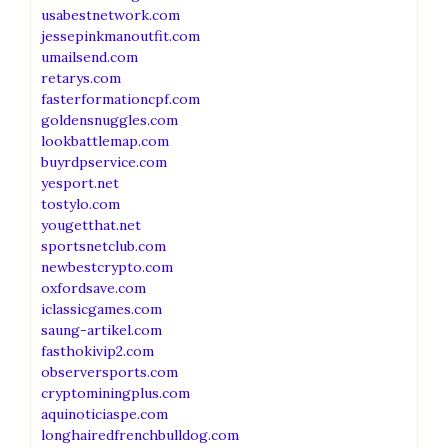
usabestnetwork.com
jessepinkmanoutfit.com
umailsend.com
retarys.com
fasterformationcpf.com
goldensnuggles.com
lookbattlemap.com
buyrdpservice.com
yesport.net
tostylo.com
yougetthat.net
sportsnetclub.com
newbestcrypto.com
oxfordsave.com
iclassicgames.com
saung-artikel.com
fasthokivip2.com
observersports.com
cryptominingplus.com
aquinoticiaspe.com
longhairedfrenchbulldog.com