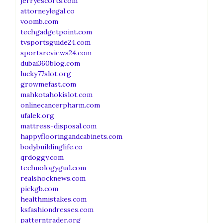
jerryescorts.com
attorneylegal.co
voomb.com
techgadgetpoint.com
tvsportsguide24.com
sportsreviews24.com
dubai360blog.com
lucky77slot.org
growmefast.com
mahkotahokislot.com
onlinecancerpharm.com
ufalek.org
mattress-disposal.com
happyflooringandcabinets.com
bodybuildinglife.co
qrdoggy.com
technologygud.com
realshocknews.com
pickgb.com
healthmistakes.com
ksfashiondresses.com
patterntrader.org