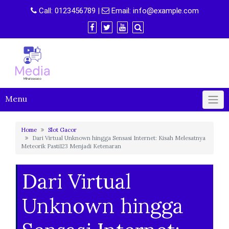
Skip
Call:
0123456789
|
Email:
info@example.com
to
content
Menu
Home
Slot Gacor
Dari Virtual Unknown hingga Sensasi Internet: Kisah Melesatnya
Meteorik Pasti123 Menjadi Ketenaran
Dari Virtual
Unknown hingga