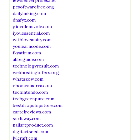
lewisenterprises.net
pcsoftwarefree.org
dailylinking.com
dnafyx.com
giocolenuvole.com
iyouessential.com
withloveamity.com
youlearncode.com
fxyatirim.com
abbuguide.com
technologyresult.com
webhostingoffers.org
whatszow.com
ehomeamerca.com
techintendo.com
techgreenpure.com
bestdropshipstore.com
cartelreviews.com
surfsway.com
nailartproduct.com
digitactseed.com
lvlcraft.com