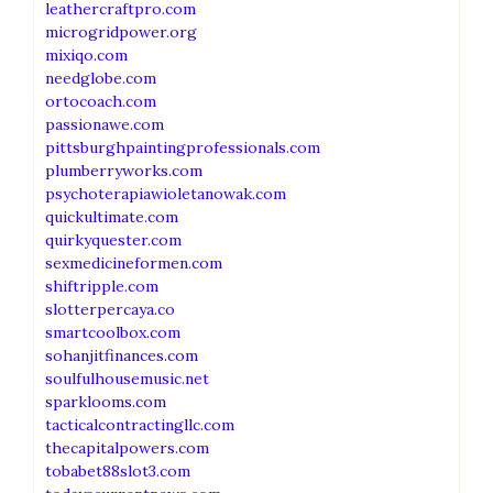
leathercraftpro.com
microgridpower.org
mixiqo.com
needglobe.com
ortocoach.com
passionawe.com
pittsburghpaintingprofessionals.com
plumberryworks.com
psychoterapiawioletanowak.com
quickultimate.com
quirkyquester.com
sexmedicineformen.com
shiftripple.com
slotterpercaya.co
smartcoolbox.com
sohanjitfinances.com
soulfulhousemusic.net
sparklooms.com
tacticalcontractingllc.com
thecapitalpowers.com
tobabet88slot3.com