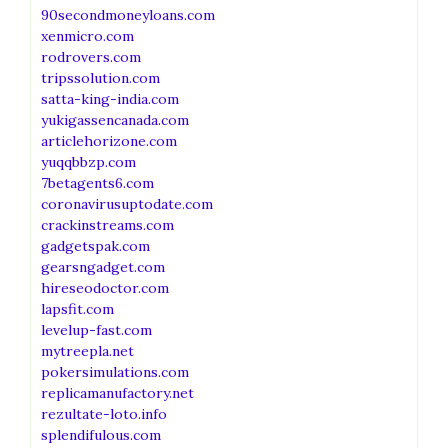
90secondmoneyloans.com
xenmicro.com
rodrovers.com
tripssolution.com
satta-king-india.com
yukigassencanada.com
articlehorizone.com
yuqqbbzp.com
7betagents6.com
coronavirusuptodate.com
crackinstreams.com
gadgetspak.com
gearsngadget.com
hireseodoctor.com
lapsfit.com
levelup-fast.com
mytreepla.net
pokersimulations.com
replicamanufactory.net
rezultate-loto.info
splendifulous.com