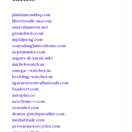
jimsfamousbbq.com
libertywalk-usa.com
australiamovie.net
gizmobird.co.uk
mp3djsong.com
coursdanglaistoulouse.com
neptunuslex.com
auguri-di-natale.info
michelewatch.us
omega--watches.us
breitling-watches.us
tgarnettcentrallautoads.com
fixadvert.com
autopluz.co
save3time-c.com
vexonhcf.com
demos-pixelsparadise.com
mediatitude.com
prewarmotorcycles.com