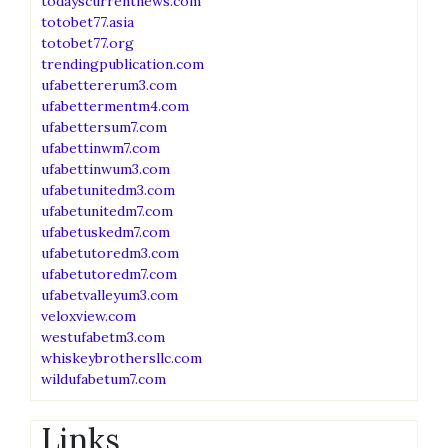
todayscurrentnews.com
totobet77.asia
totobet77.org
trendingpublication.com
ufabettererum3.com
ufabettermentm4.com
ufabettersum7.com
ufabettinwm7.com
ufabettinwum3.com
ufabetunitedm3.com
ufabetunitedm7.com
ufabetuskedm7.com
ufabetutoredm3.com
ufabetutoredm7.com
ufabetvalleyum3.com
veloxview.com
westufabetm3.com
whiskeybrothersllc.com
wildufabetum7.com
Links