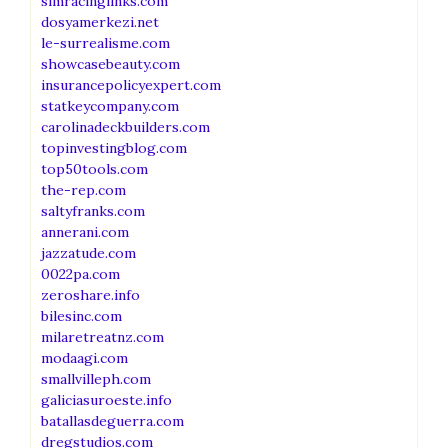
simracinglinks.com
dosyamerkezi.net
le-surrealisme.com
showcasebeauty.com
insurancepolicyexpert.com
statkeycompany.com
carolinadeckbuilders.com
topinvestingblog.com
top50tools.com
the-rep.com
saltyfranks.com
annerani.com
jazzatude.com
0022pa.com
zeroshare.info
bilesinc.com
milaretreatnz.com
modaagi.com
smallvilleph.com
galiciasuroeste.info
batallasdeguerra.com
dregstudios.com