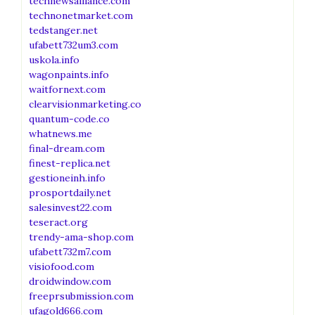
technewsalliance.com
technonetmarket.com
tedstanger.net
ufabett732um3.com
uskola.info
wagonpaints.info
waitfornext.com
clearvisionmarketing.co
quantum-code.co
whatnews.me
final-dream.com
finest-replica.net
gestioneinh.info
prosportdaily.net
salesinvest22.com
teseract.org
trendy-ama-shop.com
ufabett732m7.com
visiofood.com
droidwindow.com
freeprsubmission.com
ufagold666.com