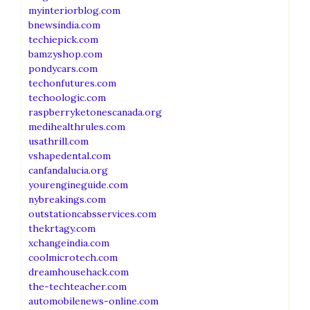
myinteriorblog.com
bnewsindia.com
techiepick.com
bamzyshop.com
pondycars.com
techonfutures.com
techoologic.com
raspberryketonescanada.org
medihealthrules.com
usathrill.com
vshapedental.com
canfandalucia.org
yourengineguide.com
nybreakings.com
outstationcabsservices.com
thekrtagy.com
xchangeindia.com
coolmicrotech.com
dreamhousehack.com
the-techteacher.com
automobilenews-online.com