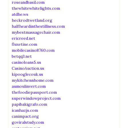
roseandbasil.com
thewhitewhitelights.com
atdhe.ws
heckrodtwetland.org
halfheardinthestillness.com
mybestmassagechair.com
ericreed.net
fluxetine.com
mobilecasino8760.com
betqq3.net
casinoloans5.us
CasinoAuction.us
kipooglecouk.us
mykitchennhome.com
aumoulinvert.com
thefoodiepassport.com
superwindowproject.com
papibakigrafo.com
icanhazjs.com
canimpact.org
goviralstudy.com