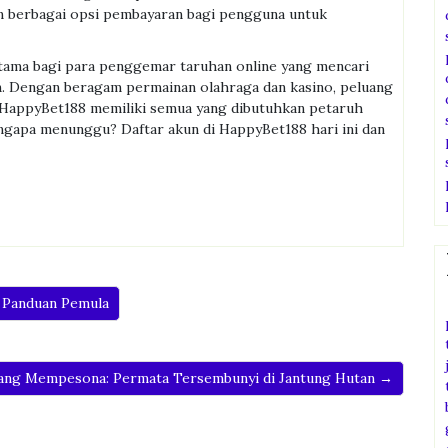
n berbagai opsi pembayaran bagi pengguna untuk
utama bagi para penggemar taruhan online yang mencari
. Dengan beragam permainan olahraga dan kasino, peluang
 HappyBet188 memiliki semua yang dibutuhkan petaruh
ngapa menunggu? Daftar akun di HappyBet188 hari ini dan
: Panduan Pemula
yang Mempesona: Permata Tersembunyi di Jantung Hutan →