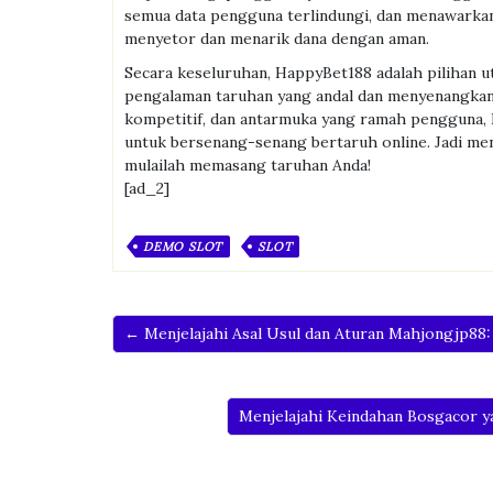
semua data pengguna terlindungi, dan menawarka
menyetor dan menarik dana dengan aman.
Secara keseluruhan, HappyBet188 adalah pilihan 
pengalaman taruhan yang andal dan menyenangkan
kompetitif, dan antarmuka yang ramah pengguna,
untuk bersenang-senang bertaruh online. Jadi me
mulailah memasang taruhan Anda!
[ad_2]
DEMO SLOT
SLOT
← Menjelajahi Asal Usul dan Aturan Mahjongjp88
Menjelajahi Keindahan Bosgacor 