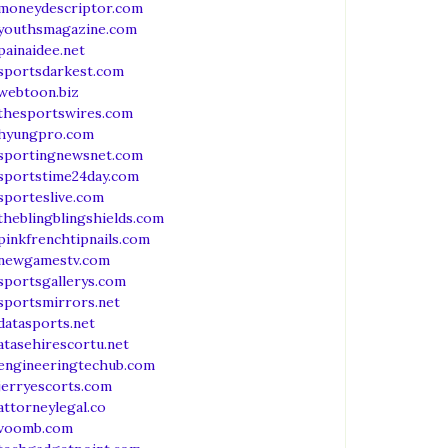
moneydescriptor.com
youthsmagazine.com
painaidee.net
sportsdarkest.com
webtoon.biz
thesportswires.com
hyungpro.com
sportingnewsnet.com
sportstime24day.com
sporteslive.com
theblingblingshields.com
pinkfrenchtipnails.com
newgamestv.com
sportsgallerys.com
sportsmirrors.net
datasports.net
atasehirescortu.net
engineeringtechub.com
jerryescorts.com
attorneylegal.co
voomb.com