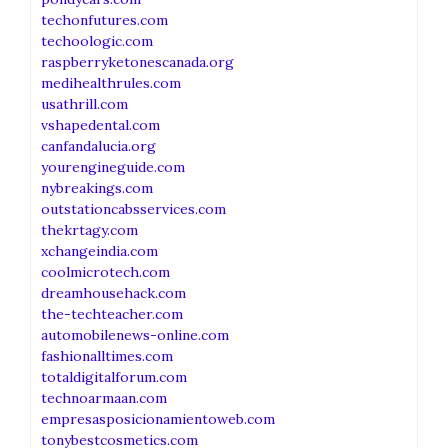
techonfutures.com
techoologic.com
raspberryketonescanada.org
medihealthrules.com
usathrill.com
vshapedental.com
canfandalucia.org
yourengineguide.com
nybreakings.com
outstationcabsservices.com
thekrtagy.com
xchangeindia.com
coolmicrotech.com
dreamhousehack.com
the-techteacher.com
automobilenews-online.com
fashionalltimes.com
totaldigitalforum.com
technoarmaan.com
empresasposicionamientoweb.com
tonybestcosmetics.com