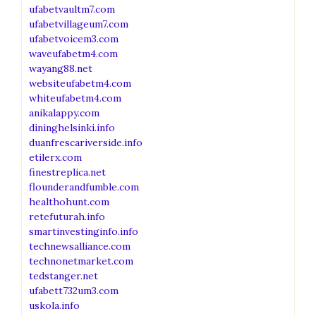
ufabetvaultm7.com
ufabetvillageum7.com
ufabetvoicem3.com
waveufabetm4.com
wayang88.net
websiteufabetm4.com
whiteufabetm4.com
anikalappy.com
dininghelsinki.info
duanfrescariverside.info
etilerx.com
finestreplica.net
flounderandfumble.com
healthohunt.com
retefuturah.info
smartinvestinginfo.info
technewsalliance.com
technonetmarket.com
tedstanger.net
ufabett732um3.com
uskola.info