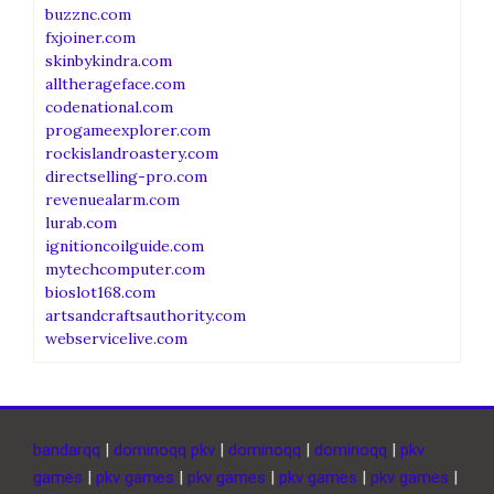
buzznc.com
fxjoiner.com
skinbykindra.com
alltherageface.com
codenational.com
progameexplorer.com
rockislandroastery.com
directselling-pro.com
revenuealarm.com
lurab.com
ignitioncoilguide.com
mytechcomputer.com
bioslot168.com
artsandcraftsauthority.com
webservicelive.com
bandarqq
|
dominoqq pkv
|
dominoqq
|
dominoqq
|
pkv
games
|
pkv games
|
pkv games
|
pkv games
|
pkv games
|