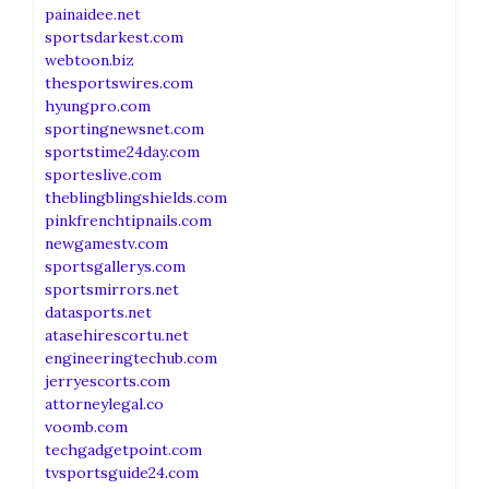
painaidee.net
sportsdarkest.com
webtoon.biz
thesportswires.com
hyungpro.com
sportingnewsnet.com
sportstime24day.com
sporteslive.com
theblingblingshields.com
pinkfrenchtipnails.com
newgamestv.com
sportsgallerys.com
sportsmirrors.net
datasports.net
atasehirescortu.net
engineeringtechub.com
jerryescorts.com
attorneylegal.co
voomb.com
techgadgetpoint.com
tvsportsguide24.com