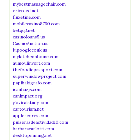
mybestmassagechair.com
ericreed.net
fluxetine.com
mobilecasino8760.com
betqq3.net
casinoloans5.us
CasinoAuction.us
kipooglecouk.us
mykitchennhome.com
aumoulinvert.com
thefoodiepassport.com
superwindowproject.com
papibakigrafo.com
icanhazjs.com
canimpact.org
goviralstudy.com
cartourism.net
apple-cores.com
pulserasdeactividad10.com
barbaracarlotti.com
desktopmining.net