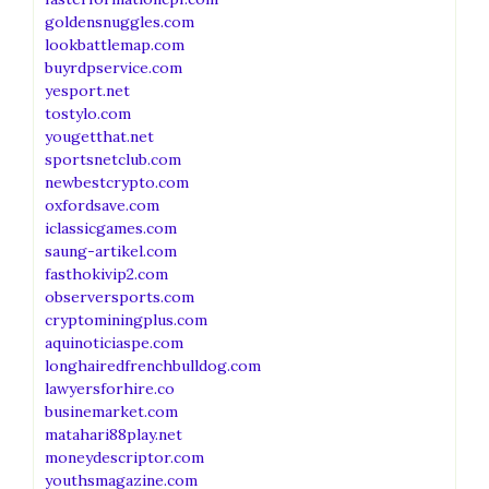
goldensnuggles.com
lookbattlemap.com
buyrdpservice.com
yesport.net
tostylo.com
yougetthat.net
sportsnetclub.com
newbestcrypto.com
oxfordsave.com
iclassicgames.com
saung-artikel.com
fasthokivip2.com
observersports.com
cryptominingplus.com
aquinoticiaspe.com
longhairedfrenchbulldog.com
lawyersforhire.co
businemarket.com
matahari88play.net
moneydescriptor.com
youthsmagazine.com