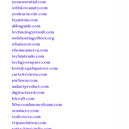
iyouessential.com
withloveamity.com
youlearncode.com
fxyatirim.com
abbuguide.com
technologyresult.com
webhostingoffers.org
whatszow.com
ehomeamerca.com
techintendo.com
techgreenpure.com
bestdropshipstore.com
cartelreviews.com
surfsway.com
nailartproduct.com
digitactseed.com
lvlcraft.com
90secondmoneyloans.com
xenmicro.com
rodrovers.com
tripssolution.com
satta-king-india.com