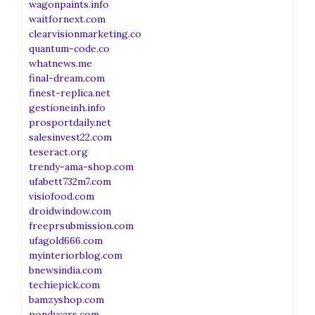
wagonpaints.info
waitfornext.com
clearvisionmarketing.co
quantum-code.co
whatnews.me
final-dream.com
finest-replica.net
gestioneinh.info
prosportdaily.net
salesinvest22.com
teseract.org
trendy-ama-shop.com
ufabett732m7.com
visiofood.com
droidwindow.com
freeprsubmission.com
ufagold666.com
myinteriorblog.com
bnewsindia.com
techiepick.com
bamzyshop.com
pondycars.com