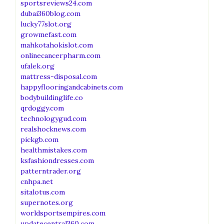
sportsreviews24.com
dubai360blog.com
lucky77slot.org
growmefast.com
mahkotahokislot.com
onlinecancerpharm.com
ufalek.org
mattress-disposal.com
happyflooringandcabinets.com
bodybuildinglife.co
qrdoggy.com
technologygud.com
realshocknews.com
pickgb.com
healthmistakes.com
ksfashiondresses.com
patterntrader.org
cnhpa.net
sitalotus.com
supernotes.org
worldsportsempires.com
updatecentral360.com