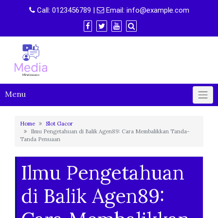
Skip
Call:
0123456789
|
Email:
info@example.com
to
content
Menu
Home
Slot Gacor
Ilmu Pengetahuan di Balik Agen89: Cara Membalikkan Tanda-
Tanda Penuaan
Ilmu Pengetahuan
di Balik Agen89: