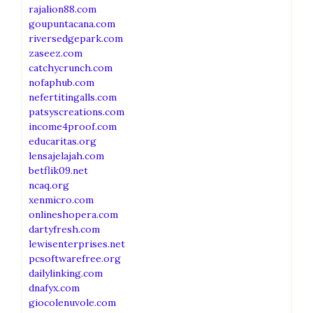
rajalion88.com
goupuntacana.com
riversedgepark.com
zaseez.com
catchycrunch.com
nofaphub.com
nefertitingalls.com
patsyscreations.com
income4proof.com
educaritas.org
lensajelajah.com
betflik09.net
ncaq.org
xenmicro.com
onlineshopera.com
dartyfresh.com
lewisenterprises.net
pcsoftwarefree.org
dailylinking.com
dnafyx.com
giocolenuvole.com