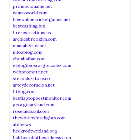
promocioname.net
wimaxworld.com
freeonlinecricketgames.net
bestcashing.biz
firerestrictions.us
archiesbrooklyn.com
muambeiros.net
infozblog.com
chonbaihat.com
elblogdeoscargonzalez.com
webpromote.net
steroids-store.co
arteydecoracion.net
fithog.com
bestlaptopbestmonitor.com
georginaryland.com
roseandbasil.com
thewhitewhitelights.com
atdhe.ws
heckrodtwetland.org
halfheardinthestillness.com