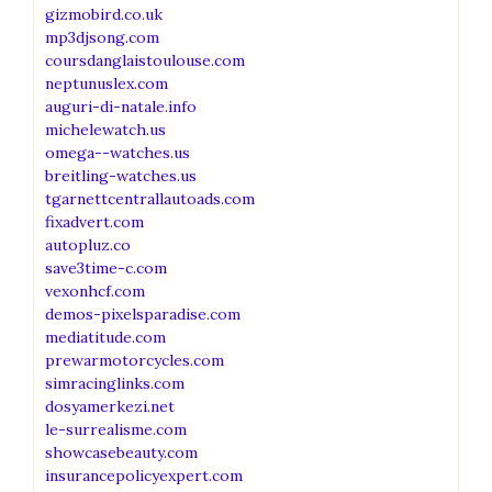
gizmobird.co.uk
mp3djsong.com
coursdanglaistoulouse.com
neptunuslex.com
auguri-di-natale.info
michelewatch.us
omega--watches.us
breitling-watches.us
tgarnettcentrallautoads.com
fixadvert.com
autopluz.co
save3time-c.com
vexonhcf.com
demos-pixelsparadise.com
mediatitude.com
prewarmotorcycles.com
simracinglinks.com
dosyamerkezi.net
le-surrealisme.com
showcasebeauty.com
insurancepolicyexpert.com