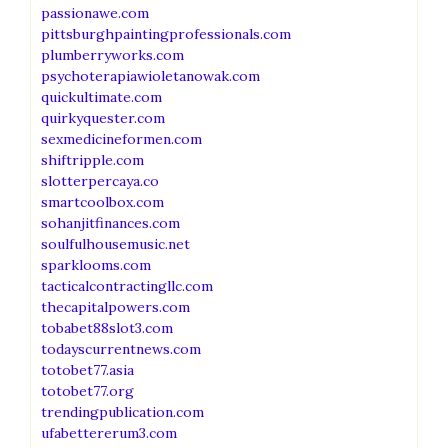
passionawe.com
pittsburghpaintingprofessionals.com
plumberryworks.com
psychoterapiawioletanowak.com
quickultimate.com
quirkyquester.com
sexmedicineformen.com
shiftripple.com
slotterpercaya.co
smartcoolbox.com
sohanjitfinances.com
soulfulhousemusic.net
sparklooms.com
tacticalcontractingllc.com
thecapitalpowers.com
tobabet88slot3.com
todayscurrentnews.com
totobet77.asia
totobet77.org
trendingpublication.com
ufabettererum3.com