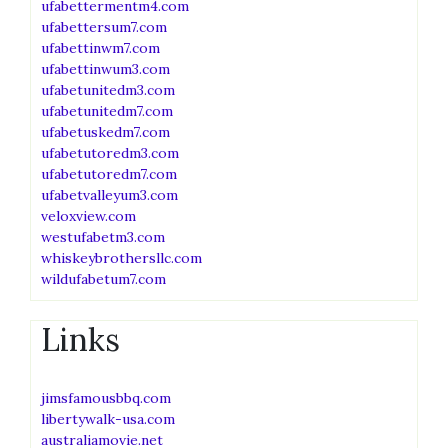
ufabettermentm4.com
ufabettersum7.com
ufabettinwm7.com
ufabettinwum3.com
ufabetunitedm3.com
ufabetunitedm7.com
ufabetuskedm7.com
ufabetutoredm3.com
ufabetutoredm7.com
ufabetvalleyum3.com
veloxview.com
westufabetm3.com
whiskeybrothersllc.com
wildufabetum7.com
Links
jimsfamousbbq.com
libertywalk-usa.com
australiamovie.net