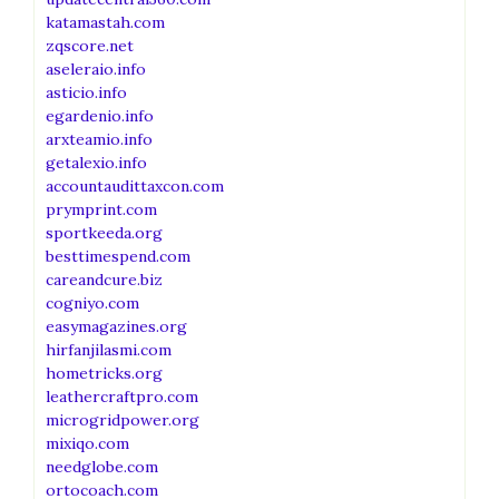
katamastah.com
zqscore.net
aseleraio.info
asticio.info
egardenio.info
arxteamio.info
getalexio.info
accountaudittaxcon.com
prymprint.com
sportkeeda.org
besttimespend.com
careandcure.biz
cogniyo.com
easymagazines.org
hirfanjilasmi.com
hometricks.org
leathercraftpro.com
microgridpower.org
mixiqo.com
needglobe.com
ortocoach.com