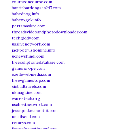
courseoncourse.com
bantinbatdongsan247.com
bahednog.info
bahenxgek.info
pertamaskre.com
threadsvideoandphotodownloader.com
techgiddy.com
usalivenetwork.com
jackpotrushonline.info
ucnewshindi.com
freecellphonedatabase.com
gamersrope.com
exellewebmedia.com
free-gamestop.com
sinbadtravels.com
ukmagzine.com
wareztech.org
usabestnetwork.com
jessepinkmanoutfit.com
umailsend.com
retarys.com
fasterformationcpf.com