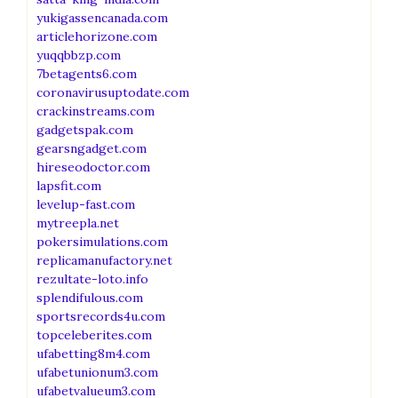
yukigassencanada.com
articlehorizone.com
yuqqbbzp.com
7betagents6.com
coronavirusuptodate.com
crackinstreams.com
gadgetspak.com
gearsngadget.com
hireseodoctor.com
lapsfit.com
levelup-fast.com
mytreepla.net
pokersimulations.com
replicamanufactory.net
rezultate-loto.info
splendifulous.com
sportsrecords4u.com
topceleberites.com
ufabetting8m4.com
ufabetunionum3.com
ufabetvalueum3.com