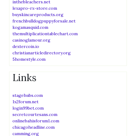
inthebleachers.net
lexapro-rx-store.com
buyskincareproducts.org
frenchbulldogpuppyforsale.net
kogamasquid.com
themultiplicationtablechart.com
casinoglamour.org
dextercoin.io
christianarticledirectory.org
5homestyle.com
Links
stagehubs.com
1x2forum.net
login99bet.com
secretcourtesans.com
onlinebahisforum1.com
chicagoheadline.com
camming.org