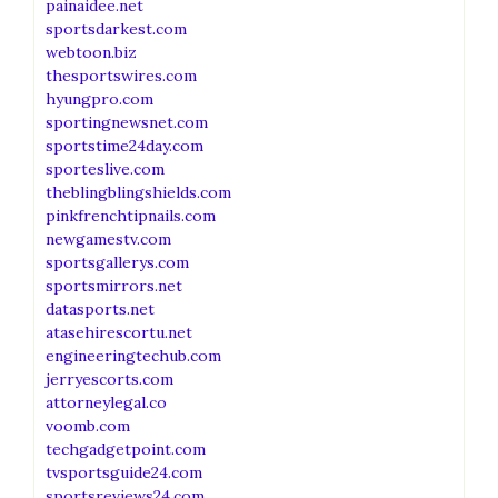
painaidee.net
sportsdarkest.com
webtoon.biz
thesportswires.com
hyungpro.com
sportingnewsnet.com
sportstime24day.com
sporteslive.com
theblingblingshields.com
pinkfrenchtipnails.com
newgamestv.com
sportsgallerys.com
sportsmirrors.net
datasports.net
atasehirescortu.net
engineeringtechub.com
jerryescorts.com
attorneylegal.co
voomb.com
techgadgetpoint.com
tvsportsguide24.com
sportsreviews24.com