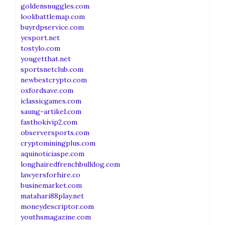
goldensnuggles.com
lookbattlemap.com
buyrdpservice.com
yesport.net
tostylo.com
yougetthat.net
sportsnetclub.com
newbestcrypto.com
oxfordsave.com
iclassicgames.com
saung-artikel.com
fasthokivip2.com
observersports.com
cryptominingplus.com
aquinoticiaspe.com
longhairedfrenchbulldog.com
lawyersforhire.co
businemarket.com
matahari88play.net
moneydescriptor.com
youthsmagazine.com