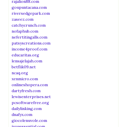
rajalion88.com
goupuntacana.com
riversedgepark.com
zaseez.com
catchycrunch.com
nofaphub.com
nefertitingalls.com
patsyscreations.com
income4proof.com
educaritas.org
lensajelajah.com
betflik09.net
ncaq.org
xenmicro.com
onlineshopera.com
dartyfresh.com
lewisenterprises.net
pcsoftwarefree.org
dailylinking.com
dnafyx.com
giocolenuvole.com
iyouessential.com