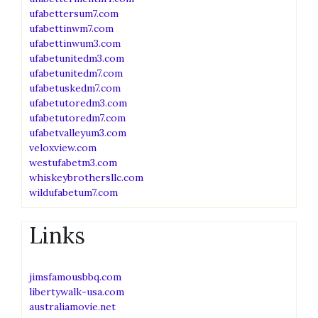
ufabettersum7.com
ufabettinwm7.com
ufabettinwum3.com
ufabetunitedm3.com
ufabetunitedm7.com
ufabetuskedm7.com
ufabetutoredm3.com
ufabetutoredm7.com
ufabetvalleyum3.com
veloxview.com
westufabetm3.com
whiskeybrothersllc.com
wildufabetum7.com
Links
jimsfamousbbq.com
libertywalk-usa.com
australiamovie.net