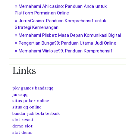
Memahami Ahlicasino: Panduan Anda untuk
Platform Permainan Online
JurusCasino: Panduan Komprehensif untuk
Strategi Kemenangan
Memahami Plisbet: Masa Depan Komunikasi Digital
Pengertian Bunga99: Panduan Utama Judi Online
Memahami Winlose99: Panduan Komprehensif
Links
pkv games bandarqq
jurusqq
situs poker online
situs qq online
bandar judi bola terbaik
slot resmi
demo slot
slot demo