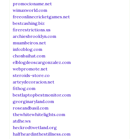
promocioname.net
wimaxworld.com
freeonlinecricketgames.net
bestcashing.biz
firerestrictions.us
archiesbrooklyn.com
muambeiros.net
infozblog.com
chonbaihat.com
elblogdeoscargonzalez.com
webpromote.net
steroids-store.co
arteydecoracion.net
fithog.com
bestlaptopbestmonitor.com
georginaryland.com
roseandbasil.com
thewhitewhitelights.com
atdhe.ws
heckrodtwetland.org
halfheardinthestillness.com