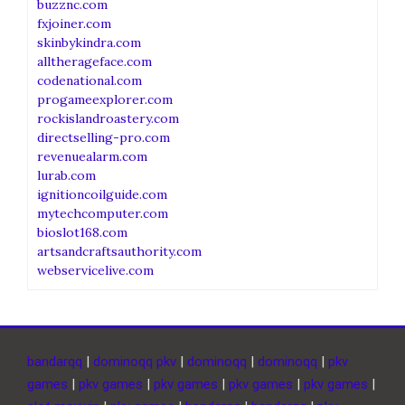
buzznc.com
fxjoiner.com
skinbykindra.com
alltherageface.com
codenational.com
progameexplorer.com
rockislandroastery.com
directselling-pro.com
revenuealarm.com
lurab.com
ignitioncoilguide.com
mytechcomputer.com
bioslot168.com
artsandcraftsauthority.com
webservicelive.com
bandarqq
|
dominoqq pkv
|
dominoqq
|
dominoqq
|
pkv
games
|
pkv games
|
pkv games
|
pkv games
|
pkv games
|