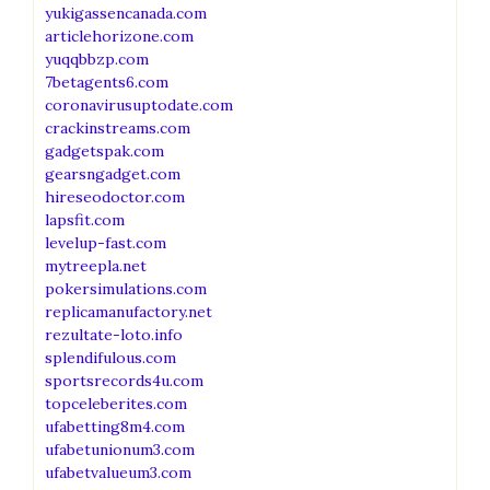
yukigassencanada.com
articlehorizone.com
yuqqbbzp.com
7betagents6.com
coronavirusuptodate.com
crackinstreams.com
gadgetspak.com
gearsngadget.com
hireseodoctor.com
lapsfit.com
levelup-fast.com
mytreepla.net
pokersimulations.com
replicamanufactory.net
rezultate-loto.info
splendifulous.com
sportsrecords4u.com
topceleberites.com
ufabetting8m4.com
ufabetunionum3.com
ufabetvalueum3.com