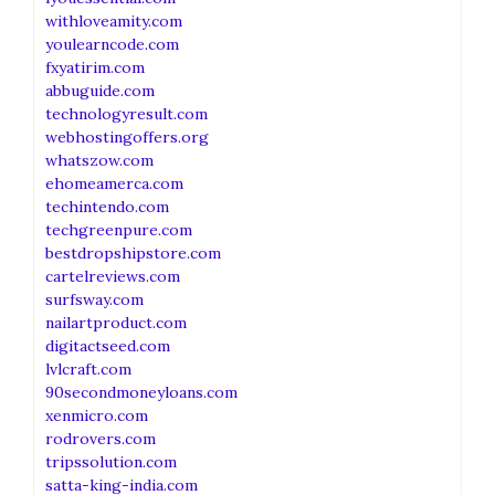
withloveamity.com
youlearncode.com
fxyatirim.com
abbuguide.com
technologyresult.com
webhostingoffers.org
whatszow.com
ehomeamerca.com
techintendo.com
techgreenpure.com
bestdropshipstore.com
cartelreviews.com
surfsway.com
nailartproduct.com
digitactseed.com
lvlcraft.com
90secondmoneyloans.com
xenmicro.com
rodrovers.com
tripssolution.com
satta-king-india.com