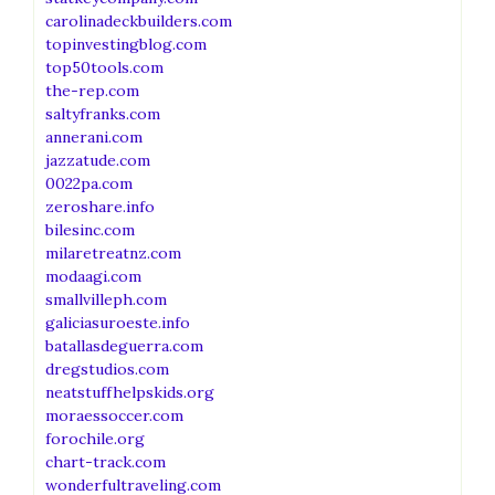
carolinadeckbuilders.com
topinvestingblog.com
top50tools.com
the-rep.com
saltyfranks.com
annerani.com
jazzatude.com
0022pa.com
zeroshare.info
bilesinc.com
milaretreatnz.com
modaagi.com
smallvilleph.com
galiciasuroeste.info
batallasdeguerra.com
dregstudios.com
neatstuffhelpskids.org
moraessoccer.com
forochile.org
chart-track.com
wonderfultraveling.com