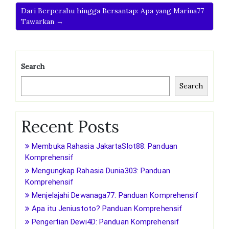
Dari Berperahu hingga Bersantap: Apa yang Marina77
Tawarkan →
Search
Search
Recent Posts
Membuka Rahasia JakartaSlot88: Panduan
Komprehensif
Mengungkap Rahasia Dunia303: Panduan
Komprehensif
Menjelajahi Dewanaga77: Panduan Komprehensif
Apa itu Jeniustoto? Panduan Komprehensif
Pengertian Dewi4D: Panduan Komprehensif