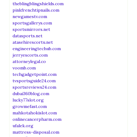
theblingblingshields.com
pinkfrenchtipnails.com
newgamestv.com
sportsgallerys.com
sportsmirrors.net
datasports.net
atasehirescortu.net
engineeringtechub.com
jerryescorts.com
attorneylegal.co
voomb.com
techgadgetpoint.com
tvsportsguide24.com
sportsreviews24.com
dubai360blog.com
lucky77slot.org
growmefast.com
mahkotahokislot.com
onlinecancerpharm.com
ufalek.org
mattress-disposal.com