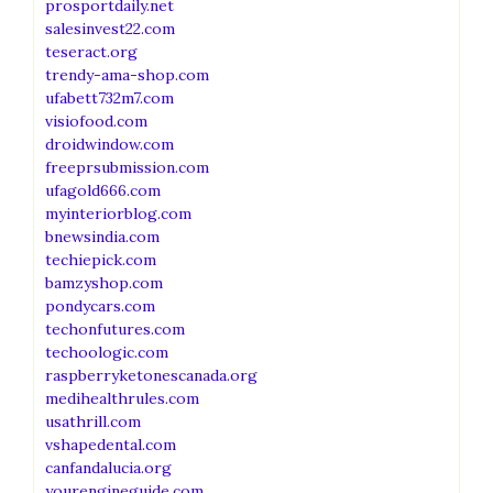
prosportdaily.net
salesinvest22.com
teseract.org
trendy-ama-shop.com
ufabett732m7.com
visiofood.com
droidwindow.com
freeprsubmission.com
ufagold666.com
myinteriorblog.com
bnewsindia.com
techiepick.com
bamzyshop.com
pondycars.com
techonfutures.com
techoologic.com
raspberryketonescanada.org
medihealthrules.com
usathrill.com
vshapedental.com
canfandalucia.org
yourengineguide.com