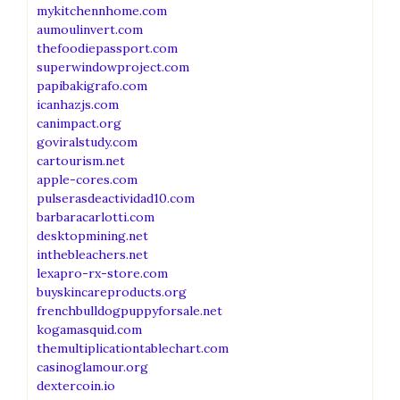
mykitchennhome.com
aumoulinvert.com
thefoodiepassport.com
superwindowproject.com
papibakigrafo.com
icanhazjs.com
canimpact.org
goviralstudy.com
cartourism.net
apple-cores.com
pulserasdeactividad10.com
barbaracarlotti.com
desktopmining.net
inthebleachers.net
lexapro-rx-store.com
buyskincareproducts.org
frenchbulldogpuppyforsale.net
kogamasquid.com
themultiplicationtablechart.com
casinoglamour.org
dextercoin.io