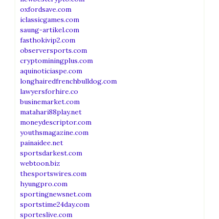
oxfordsave.com
iclassicgames.com
saung-artikel.com
fasthokivip2.com
observersports.com
cryptominingplus.com
aquinoticiaspe.com
longhairedfrenchbulldog.com
lawyersforhire.co
businemarket.com
matahari88play.net
moneydescriptor.com
youthsmagazine.com
painaidee.net
sportsdarkest.com
webtoon.biz
thesportswires.com
hyungpro.com
sportingnewsnet.com
sportstime24day.com
sporteslive.com