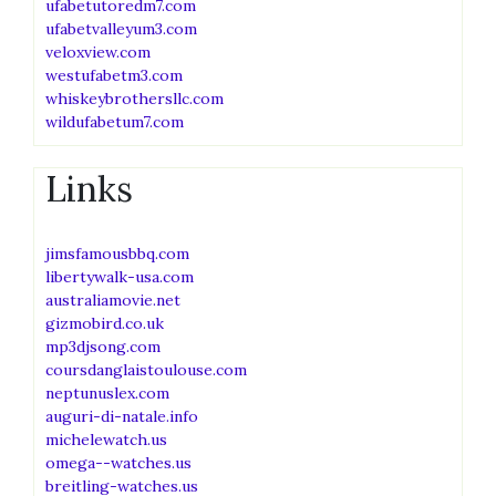
ufabetutoredm7.com
ufabetvalleyum3.com
veloxview.com
westufabetm3.com
whiskeybrothersllc.com
wildufabetum7.com
Links
jimsfamousbbq.com
libertywalk-usa.com
australiamovie.net
gizmobird.co.uk
mp3djsong.com
coursdanglaistoulouse.com
neptunuslex.com
auguri-di-natale.info
michelewatch.us
omega--watches.us
breitling-watches.us