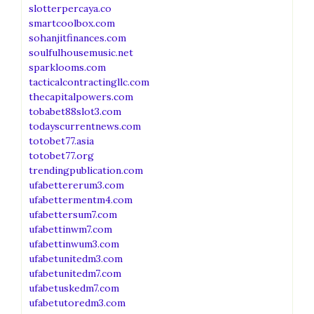
slotterpercaya.co
smartcoolbox.com
sohanjitfinances.com
soulfulhousemusic.net
sparklooms.com
tacticalcontractingllc.com
thecapitalpowers.com
tobabet88slot3.com
todayscurrentnews.com
totobet77.asia
totobet77.org
trendingpublication.com
ufabettererum3.com
ufabettermentm4.com
ufabettersum7.com
ufabettinwm7.com
ufabettinwum3.com
ufabetunitedm3.com
ufabetunitedm7.com
ufabetuskedm7.com
ufabetutoredm3.com