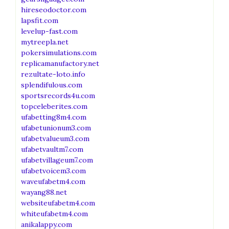
hireseodoctor.com
lapsfit.com
levelup-fast.com
mytreepla.net
pokersimulations.com
replicamanufactory.net
rezultate-loto.info
splendifulous.com
sportsrecords4u.com
topceleberites.com
ufabetting8m4.com
ufabetunionum3.com
ufabetvalueum3.com
ufabetvaultm7.com
ufabetvillageum7.com
ufabetvoicem3.com
waveufabetm4.com
wayang88.net
websiteufabetm4.com
whiteufabetm4.com
anikalappy.com