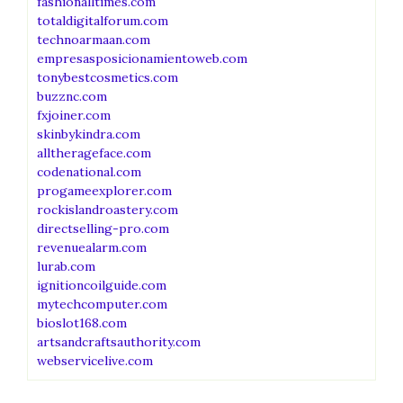
fashionalltimes.com
totaldigitalforum.com
technoarmaan.com
empresasposicionamientoweb.com
tonybestcosmetics.com
buzznc.com
fxjoiner.com
skinbykindra.com
alltherageface.com
codenational.com
progameexplorer.com
rockislandroastery.com
directselling-pro.com
revenuealarm.com
lurab.com
ignitioncoilguide.com
mytechcomputer.com
bioslot168.com
artsandcraftsauthority.com
webservicelive.com