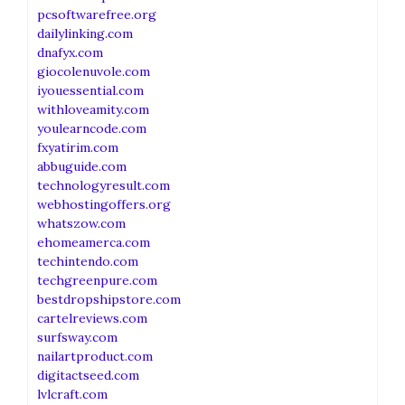
pcsoftwarefree.org
dailylinking.com
dnafyx.com
giocolenuvole.com
iyouessential.com
withloveamity.com
youlearncode.com
fxyatirim.com
abbuguide.com
technologyresult.com
webhostingoffers.org
whatszow.com
ehomeamerca.com
techintendo.com
techgreenpure.com
bestdropshipstore.com
cartelreviews.com
surfsway.com
nailartproduct.com
digitactseed.com
lvlcraft.com