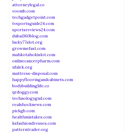
attorneylegal.co
voomb.com
techgadgetpoint.com
tvsportsguide24.com
sportsreviews24.com
dubai360blog.com
lucky77slot.org
growmefast.com
mahkotahokislot.com
onlinecancerpharm.com
ufalek.org
mattress-disposal.com
happyflooringandcabinets.com
bodybuildinglife.co
qrdoggy.com
technologygud.com
realshocknews.com
pickgb.com
healthmistakes.com
ksfashiondresses.com
patterntrader.org