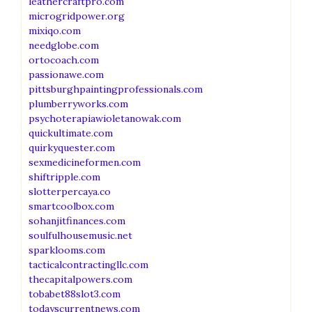
leathercraftpro.com
microgridpower.org
mixiqo.com
needglobe.com
ortocoach.com
passionawe.com
pittsburghpaintingprofessionals.com
plumberryworks.com
psychoterapiawioletanowak.com
quickultimate.com
quirkyquester.com
sexmedicineformen.com
shiftripple.com
slotterpercaya.co
smartcoolbox.com
sohanjitfinances.com
soulfulhousemusic.net
sparklooms.com
tacticalcontractingllc.com
thecapitalpowers.com
tobabet88slot3.com
todayscurrentnews.com