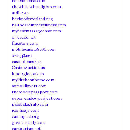
roseandbasil.com
thewhitewhitelights.com
atdhe.ws
heckrodtwetland.org
halfheardinthestillness.com
mybestmassagechair.com
ericreed.net
fluxetine.com
mobilecasino8760.com
betqq3.net
casinoloans5.us
CasinoAuction.us
kipooglecouk.us
mykitchennhome.com
aumoulinvert.com
thefoodiepassport.com
superwindowproject.com
papibakigrafo.com
icanhazjs.com
canimpact.org
goviralstudy.com
cartourism.net