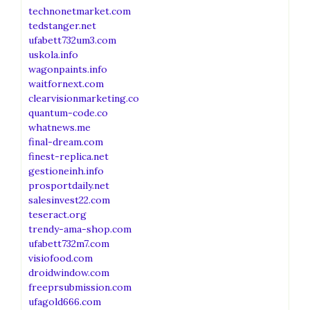
technonetmarket.com
tedstanger.net
ufabett732um3.com
uskola.info
wagonpaints.info
waitfornext.com
clearvisionmarketing.co
quantum-code.co
whatnews.me
final-dream.com
finest-replica.net
gestioneinh.info
prosportdaily.net
salesinvest22.com
teseract.org
trendy-ama-shop.com
ufabett732m7.com
visiofood.com
droidwindow.com
freeprsubmission.com
ufagold666.com