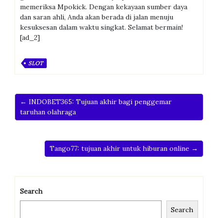
memeriksa Mpokick. Dengan kekayaan sumber daya
dan saran ahli, Anda akan berada di jalan menuju
kesuksesan dalam waktu singkat. Selamat bermain!
[ad_2]
SLOT
← INDOBET365: Tujuan akhir bagi penggemar
taruhan olahraga
Tango77: tujuan akhir untuk hiburan online →
Search
Search