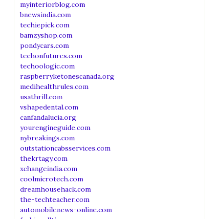
myinteriorblog.com
bnewsindia.com
techiepick.com
bamzyshop.com
pondycars.com
techonfutures.com
techoologic.com
raspberryketonescanada.org
medihealthrules.com
usathrill.com
vshapedental.com
canfandalucia.org
yourengineguide.com
nybreakings.com
outstationcabsservices.com
thekrtagy.com
xchangeindia.com
coolmicrotech.com
dreamhousehack.com
the-techteacher.com
automobilenews-online.com