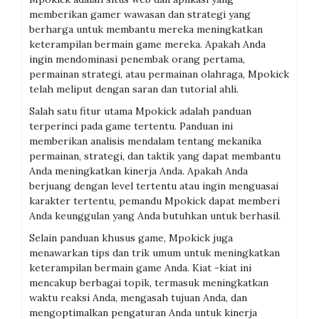
memberikan gamer wawasan dan strategi yang
berharga untuk membantu mereka meningkatkan
keterampilan bermain game mereka. Apakah Anda
ingin mendominasi penembak orang pertama,
permainan strategi, atau permainan olahraga, Mpokick
telah meliput dengan saran dan tutorial ahli.
Salah satu fitur utama Mpokick adalah panduan
terperinci pada game tertentu. Panduan ini
memberikan analisis mendalam tentang mekanika
permainan, strategi, dan taktik yang dapat membantu
Anda meningkatkan kinerja Anda. Apakah Anda
berjuang dengan level tertentu atau ingin menguasai
karakter tertentu, pemandu Mpokick dapat memberi
Anda keunggulan yang Anda butuhkan untuk berhasil.
Selain panduan khusus game, Mpokick juga
menawarkan tips dan trik umum untuk meningkatkan
keterampilan bermain game Anda. Kiat -kiat ini
mencakup berbagai topik, termasuk meningkatkan
waktu reaksi Anda, mengasah tujuan Anda, dan
mengoptimalkan pengaturan Anda untuk kinerja