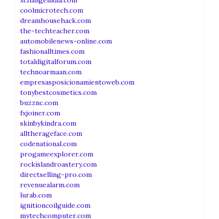
coolmicrotech.com
dreamhousehack.com
the-techteacher.com
automobilenews-online.com
fashionalltimes.com
totaldigitalforum.com
technoarmaan.com
empresasposicionamientoweb.com
tonybestcosmetics.com
buzznc.com
fxjoiner.com
skinbykindra.com
alltherageface.com
codenational.com
progameexplorer.com
rockislandroastery.com
directselling-pro.com
revenuealarm.com
lurab.com
ignitioncoilguide.com
mytechcomputer.com