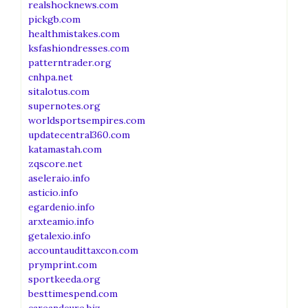
realshocknews.com
pickgb.com
healthmistakes.com
ksfashiondresses.com
patterntrader.org
cnhpa.net
sitalotus.com
supernotes.org
worldsportsempires.com
updatecentral360.com
katamastah.com
zqscore.net
aseleraio.info
asticio.info
egardenio.info
arxteamio.info
getalexio.info
accountaudittaxcon.com
prymprint.com
sportkeeda.org
besttimespend.com
careandcure.biz