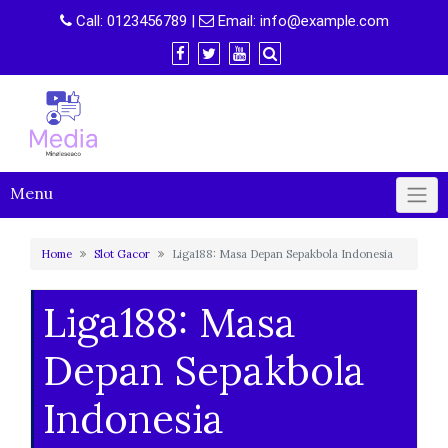
Skip
Call:
0123456789
|
Email:
info@example.com
to
content
Menu
Home
Slot Gacor
Liga188: Masa Depan Sepakbola Indonesia
Liga188: Masa
Depan Sepakbola
Indonesia