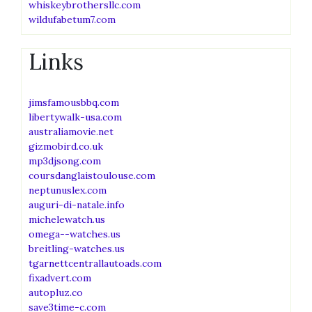
whiskeybrothersllc.com
wildufabetum7.com
Links
jimsfamousbbq.com
libertywalk-usa.com
australiamovie.net
gizmobird.co.uk
mp3djsong.com
coursdanglaistoulouse.com
neptunuslex.com
auguri-di-natale.info
michelewatch.us
omega--watches.us
breitling-watches.us
tgarnettcentrallautoads.com
fixadvert.com
autopluz.co
save3time-c.com