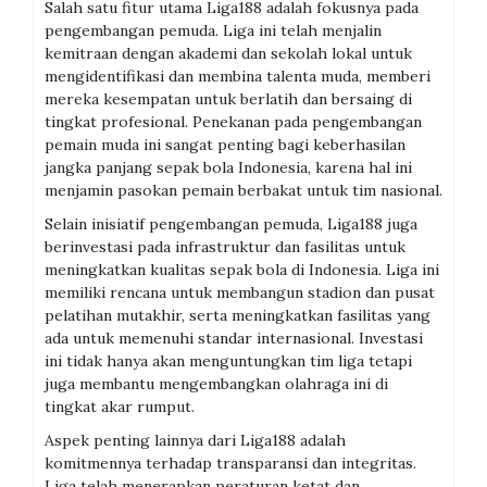
Salah satu fitur utama Liga188 adalah fokusnya pada
pengembangan pemuda. Liga ini telah menjalin
kemitraan dengan akademi dan sekolah lokal untuk
mengidentifikasi dan membina talenta muda, memberi
mereka kesempatan untuk berlatih dan bersaing di
tingkat profesional. Penekanan pada pengembangan
pemain muda ini sangat penting bagi keberhasilan
jangka panjang sepak bola Indonesia, karena hal ini
menjamin pasokan pemain berbakat untuk tim nasional.
Selain inisiatif pengembangan pemuda, Liga188 juga
berinvestasi pada infrastruktur dan fasilitas untuk
meningkatkan kualitas sepak bola di Indonesia. Liga ini
memiliki rencana untuk membangun stadion dan pusat
pelatihan mutakhir, serta meningkatkan fasilitas yang
ada untuk memenuhi standar internasional. Investasi
ini tidak hanya akan menguntungkan tim liga tetapi
juga membantu mengembangkan olahraga ini di
tingkat akar rumput.
Aspek penting lainnya dari Liga188 adalah
komitmennya terhadap transparansi dan integritas.
Liga telah menerapkan peraturan ketat dan