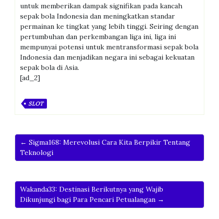
untuk memberikan dampak signifikan pada kancah
sepak bola Indonesia dan meningkatkan standar
permainan ke tingkat yang lebih tinggi. Seiring dengan
pertumbuhan dan perkembangan liga ini, liga ini
mempunyai potensi untuk mentransformasi sepak bola
Indonesia dan menjadikan negara ini sebagai kekuatan
sepak bola di Asia.
[ad_2]
SLOT
← Sigma168: Merevolusi Cara Kita Berpikir Tentang
Teknologi
Wakanda33: Destinasi Berikutnya yang Wajib
Dikunjungi bagi Para Pencari Petualangan →