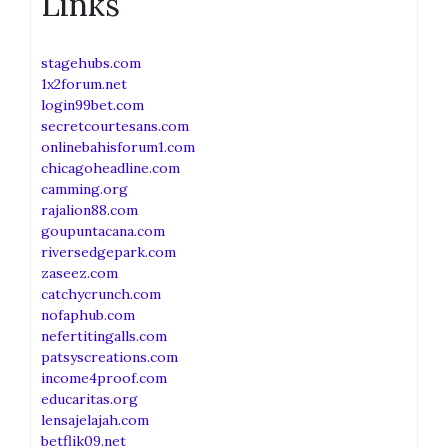
Links
stagehubs.com
1x2forum.net
login99bet.com
secretcourtesans.com
onlinebahisforum1.com
chicagoheadline.com
camming.org
rajalion88.com
goupuntacana.com
riversedgepark.com
zaseez.com
catchycrunch.com
nofaphub.com
nefertitingalls.com
patsyscreations.com
income4proof.com
educaritas.org
lensajelajah.com
betflik09.net