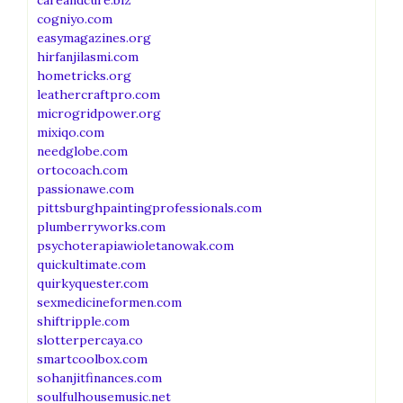
cogniyo.com
easymagazines.org
hirfanjilasmi.com
hometricks.org
leathercraftpro.com
microgridpower.org
mixiqo.com
needglobe.com
ortocoach.com
passionawe.com
pittsburghpaintingprofessionals.com
plumberryworks.com
psychoterapiawioletanowak.com
quickultimate.com
quirkyquester.com
sexmedicineformen.com
shiftripple.com
slotterpercaya.co
smartcoolbox.com
sohanjitfinances.com
soulfulhousemusic.net