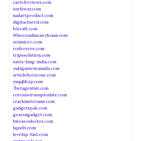
cartelreviews.com
surfsway.com
nailartproduct.com
digitactseed.com
lvlcraft.com
90secondmoneyloans.com
xenmicro.com
rodrovers.com
tripssolution.com
satta-king-india.com
yukigassencanada.com
articlehorizone.com
yuqqbbzp.com
7betagents6.com
coronavirusuptodate.com
crackinstreams.com
gadgetspak.com
gearsngadget.com
hireseodoctor.com
lapsfit.com
levelup-fast.com
mytreepla.net