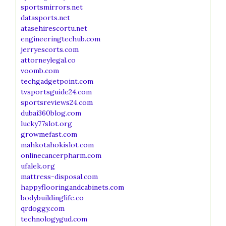
sportsmirrors.net
datasports.net
atasehirescortu.net
engineeringtechub.com
jerryescorts.com
attorneylegal.co
voomb.com
techgadgetpoint.com
tvsportsguide24.com
sportsreviews24.com
dubai360blog.com
lucky77slot.org
growmefast.com
mahkotahokislot.com
onlinecancerpharm.com
ufalek.org
mattress-disposal.com
happyflooringandcabinets.com
bodybuildinglife.co
qrdoggy.com
technologygud.com