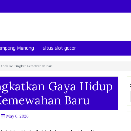
Gampang Menang
situs slot gacor
 Anda ke Tingkat Kemewahan Baru
ngkatkan Gaya Hidup
 Kemewahan Baru
May 6, 2026