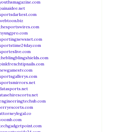
youthsmagazine.com
painaidee.net
sportsdarkest.com
webtoon.biz
thesportswires.com
hyungpro.com
sportingnewsnet.com
sportstime24day.com
sporteslive.com
theblingblingshields.com
pinkfrenchtipnails.com
newgamestv.com
sportsgallerys.com
sportsmirrors.net
datasports.net
atasehirescortu.net
engineeringtechub.com
jerryescorts.com
attorneylegal.co
voomb.com
techgadgetpoint.com
tvsportsguide24.com