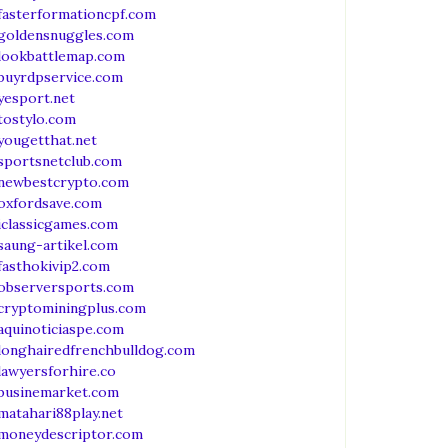
fasterformationcpf.com
goldensnuggles.com
lookbattlemap.com
buyrdpservice.com
yesport.net
tostylo.com
yougetthat.net
sportsnetclub.com
newbestcrypto.com
oxfordsave.com
iclassicgames.com
saung-artikel.com
fasthokivip2.com
observersports.com
cryptominingplus.com
aquinoticiaspe.com
longhairedfrenchbulldog.com
lawyersforhire.co
businemarket.com
matahari88play.net
moneydescriptor.com