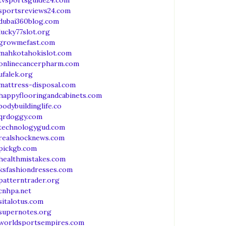
sportsreviews24.com
dubai360blog.com
lucky77slot.org
growmefast.com
mahkotahokislot.com
onlinecancerpharm.com
ufalek.org
mattress-disposal.com
happyflooringandcabinets.com
bodybuildinglife.co
qrdoggy.com
technologygud.com
realshocknews.com
pickgb.com
healthmistakes.com
ksfashiondresses.com
patterntrader.org
cnhpa.net
sitalotus.com
supernotes.org
worldsportsempires.com