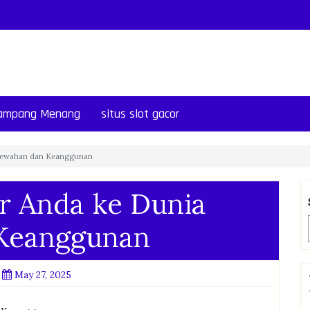
Gampang Menang
situs slot gacor
emewahan dan Keanggunan
r Anda ke Dunia
Keanggunan
May 27, 2025