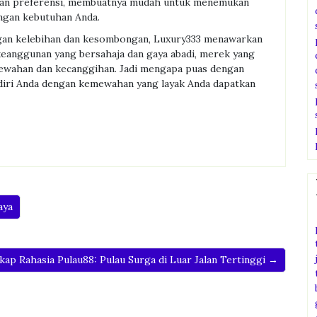
a dan preferensi, membuatnya mudah untuk menemukan
ngan kebutuhan Anda.
ngan kelebihan dan kesombongan, Luxury333 menawarkan
keanggunan yang bersahaja dan gaya abadi, merek yang
emewahan dan kecanggihan. Jadi mengapa puas dengan
 diri Anda dengan kemewahan yang layak Anda dapatkan
aya
p Rahasia Pulau88: Pulau Surga di Luar Jalan Tertinggi →