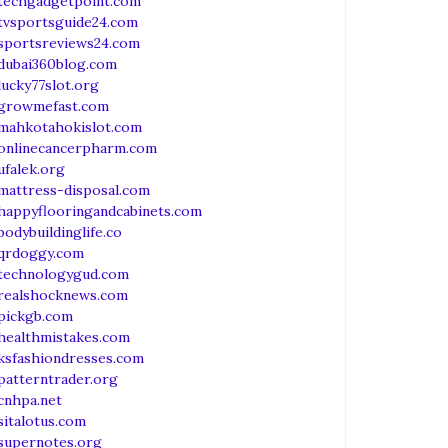
techgadgetpoint.com
tvsportsguide24.com
sportsreviews24.com
dubai360blog.com
lucky77slot.org
growmefast.com
mahkotahokislot.com
onlinecancerpharm.com
ufalek.org
mattress-disposal.com
happyflooringandcabinets.com
bodybuildinglife.co
qrdoggy.com
technologygud.com
realshocknews.com
pickgb.com
healthmistakes.com
ksfashiondresses.com
patterntrader.org
cnhpa.net
sitalotus.com
supernotes.org