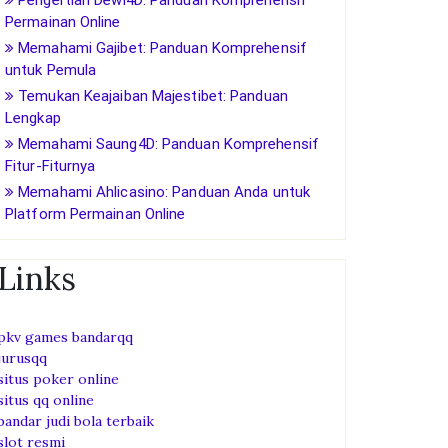
Permainan Online
Memahami Gajibet: Panduan Komprehensif
untuk Pemula
Temukan Keajaiban Majestibet: Panduan
Lengkap
Memahami Saung4D: Panduan Komprehensif
Fitur-Fiturnya
Memahami Ahlicasino: Panduan Anda untuk
Platform Permainan Online
Links
pkv games bandarqq
jurusqq
situs poker online
situs qq online
bandar judi bola terbaik
slot resmi