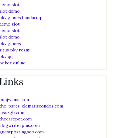
demo slot
slot demo
pkv games bandarqq
demo slot
demo slot
slot demo
pkv games
situs pkv resmi
pkv qq
poker online
Links
punjwanis.com
the-parcs-clematiscondos.com
jusu-gb.com
thecarepet.com
blogwriterplus.com
guestpostingseo.com