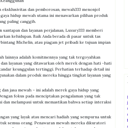
n Keanggunan
n eksklusivitas dan pemborosan, mewah333 menonjol
 gaya hidup mewah utama ini menawarkan pilihan produk
yang paling canggih.
 santapan dan layanan perjalanan, Luxury333 memberi
arkan kehidupan. Baik Anda berada di pasar untuk tas
intang Michelin, atau piagam jet pribadi ke tujuan impian
h lainnya adalah komitmennya yang tak tergoyahkan
k dan layanan yang ditawarkan oleh merek dengan hati -hati
ndar keunggulan tertinggi. Perhatian terhadap detail ini
digunakan dalam produk mereka hingga tingkat layanan yang
 dan jasa mewah – ini adalah merek gaya hidup yang
engan fokus pada menciptakan pengalaman yang tak
ui dan melampaui untuk memastikan bahwa setiap interaksi
ngan yang layak atau mencari hadiah yang sempurna untuk
 untuk semua orang. Penawaran mewah mereka dikuratori