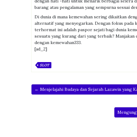
dengan hati -hati untuk menarik berbagai seler
barang atau pengalaman yang sempurna sesuai de
Di dunia di mana kemewahan sering dikaitkan de
alternatif yang menyegarkan. Dengan fokus pada 
terhormat ini adalah paspor sejati bagi dunia k
sesuatu yang kurang dari yang terbaik? Manjakan
dengan kemewahan333.
[ad_2]
SLOT
← Menjelajahi Budaya dan Sejarah Lazawin yang K
Mengungka