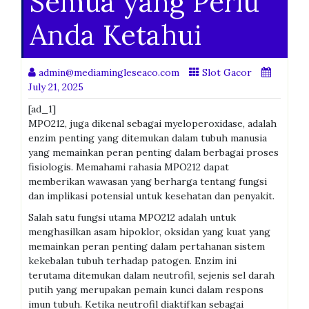
Semua yang Perlu
Anda Ketahui
admin@mediamingleseaco.com
Slot Gacor
July 21, 2025
[ad_1]
MPO212, juga dikenal sebagai myeloperoxidase, adalah
enzim penting yang ditemukan dalam tubuh manusia
yang memainkan peran penting dalam berbagai proses
fisiologis. Memahami rahasia MPO212 dapat
memberikan wawasan yang berharga tentang fungsi
dan implikasi potensial untuk kesehatan dan penyakit.
Salah satu fungsi utama MPO212 adalah untuk
menghasilkan asam hipoklor, oksidan yang kuat yang
memainkan peran penting dalam pertahanan sistem
kekebalan tubuh terhadap patogen. Enzim ini
terutama ditemukan dalam neutrofil, sejenis sel darah
putih yang merupakan pemain kunci dalam respons
imun tubuh. Ketika neutrofil diaktifkan sebagai