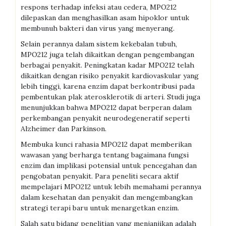
respons terhadap infeksi atau cedera, MPO212
dilepaskan dan menghasilkan asam hipoklor untuk
membunuh bakteri dan virus yang menyerang.
Selain perannya dalam sistem kekebalan tubuh,
MPO212 juga telah dikaitkan dengan pengembangan
berbagai penyakit. Peningkatan kadar MPO212 telah
dikaitkan dengan risiko penyakit kardiovaskular yang
lebih tinggi, karena enzim dapat berkontribusi pada
pembentukan plak aterosklerotik di arteri. Studi juga
menunjukkan bahwa MPO212 dapat berperan dalam
perkembangan penyakit neurodegeneratif seperti
Alzheimer dan Parkinson.
Membuka kunci rahasia MPO212 dapat memberikan
wawasan yang berharga tentang bagaimana fungsi
enzim dan implikasi potensial untuk pencegahan dan
pengobatan penyakit. Para peneliti secara aktif
mempelajari MPO212 untuk lebih memahami perannya
dalam kesehatan dan penyakit dan mengembangkan
strategi terapi baru untuk menargetkan enzim.
Salah satu bidang penelitian yang menjanjikan adalah