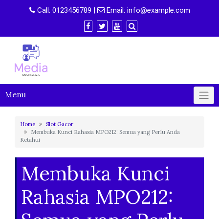
Skip
Call:
0123456789
|
Email:
info@example.com
to
content
Menu
Home
Slot Gacor
Membuka Kunci Rahasia MPO212: Semua yang Perlu Anda
Ketahui
Membuka Kunci
Rahasia MPO212: