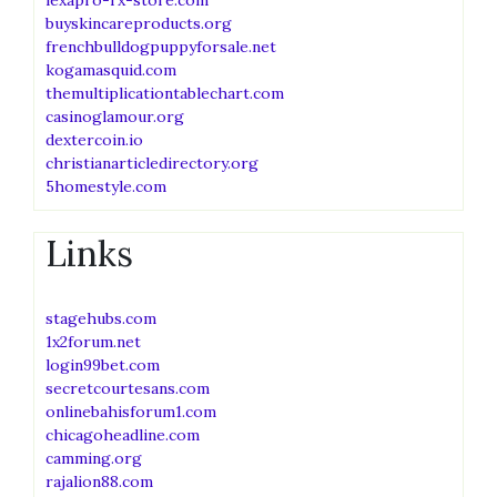
buyskincareproducts.org
frenchbulldogpuppyforsale.net
kogamasquid.com
themultiplicationtablechart.com
casinoglamour.org
dextercoin.io
christianarticledirectory.org
5homestyle.com
Links
stagehubs.com
1x2forum.net
login99bet.com
secretcourtesans.com
onlinebahisforum1.com
chicagoheadline.com
camming.org
rajalion88.com