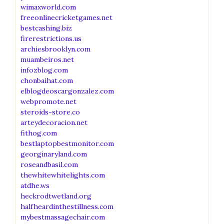
wimaxworld.com
freeonlinecricketgames.net
bestcashing.biz
firerestrictions.us
archiesbrooklyn.com
muambeiros.net
infozblog.com
chonbaihat.com
elblogdeoscargonzalez.com
webpromote.net
steroids-store.co
arteydecoracion.net
fithog.com
bestlaptopbestmonitor.com
georginaryland.com
roseandbasil.com
thewhitewhitelights.com
atdhe.ws
heckrodtwetland.org
halfheardinthestillness.com
mybestmassagechair.com