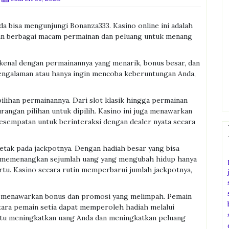
da bisa mengunjungi Bonanza333. Kasino online ini adalah
an berbagai macam permainan dan peluang untuk menang
rkenal dengan permainannya yang menarik, bonus besar, dan
engalaman atau hanya ingin mencoba keberuntungan Anda,
pilihan permainannya. Dari slot klasik hingga permainan
urangan pilihan untuk dipilih. Kasino ini juga menawarkan
sempatan untuk berinteraksi dengan dealer nyata secara
etak pada jackpotnya. Dengan hadiah besar yang bisa
k memenangkan sejumlah uang yang mengubah hidup hanya
rtu. Kasino secara rutin memperbarui jumlah jackpotnya,
ga menawarkan bonus dan promosi yang melimpah. Pemain
ara pemain setia dapat memperoleh hadiah melalui
ntu meningkatkan uang Anda dan meningkatkan peluang