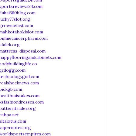
sportsreviews24.com
dubai360blog.com
lucky77slot.org
growmefast.com
mahkotahokislot.com
onlinecancerpharm.com
ufalek.org
mattress-disposal.com
happyflooringandcabinets.com
bodybuildinglife.co
qrdoggy.com
technologygud.com
realshocknews.com
pickgb.com
healthmistakes.com
ksfashiondresses.com
patterntrader.org
cnhpa.net
sitalotus.com
supernotes.org
worldsportsempires.com