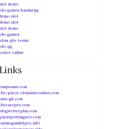
slot demo
pkv games bandarqq
demo slot
demo slot
slot demo
pkv games
situs pkv resmi
pkv qq
poker online
Links
punjwanis.com
the-parcs-clematiscondos.com
jusu-gb.com
thecarepet.com
blogwriterplus.com
guestpostingseo.com
casinogambitpro.info
pokerplaymasters.info