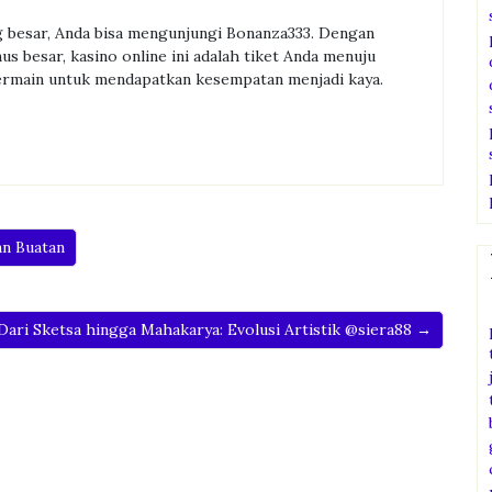
g besar, Anda bisa mengunjungi Bonanza333. Dengan
us besar, kasino online ini adalah tiket Anda menuju
 bermain untuk mendapatkan kesempatan menjadi kaya.
n Buatan
Dari Sketsa hingga Mahakarya: Evolusi Artistik @siera88 →