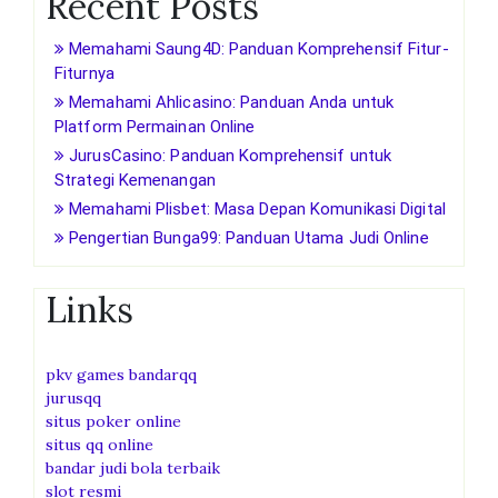
Recent Posts
Memahami Saung4D: Panduan Komprehensif Fitur-
Fiturnya
Memahami Ahlicasino: Panduan Anda untuk
Platform Permainan Online
JurusCasino: Panduan Komprehensif untuk
Strategi Kemenangan
Memahami Plisbet: Masa Depan Komunikasi Digital
Pengertian Bunga99: Panduan Utama Judi Online
Links
pkv games bandarqq
jurusqq
situs poker online
situs qq online
bandar judi bola terbaik
slot resmi