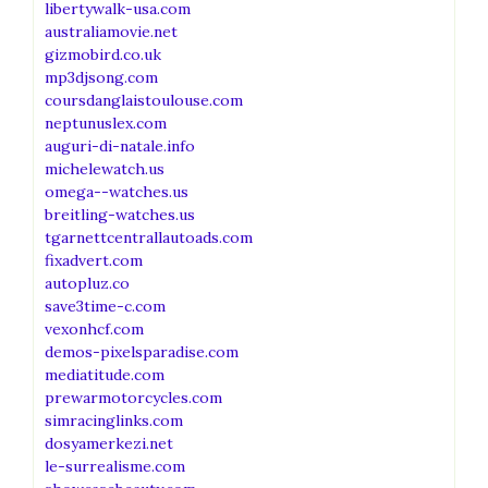
libertywalk-usa.com
australiamovie.net
gizmobird.co.uk
mp3djsong.com
coursdanglaistoulouse.com
neptunuslex.com
auguri-di-natale.info
michelewatch.us
omega--watches.us
breitling-watches.us
tgarnettcentrallautoads.com
fixadvert.com
autopluz.co
save3time-c.com
vexonhcf.com
demos-pixelsparadise.com
mediatitude.com
prewarmotorcycles.com
simracinglinks.com
dosyamerkezi.net
le-surrealisme.com