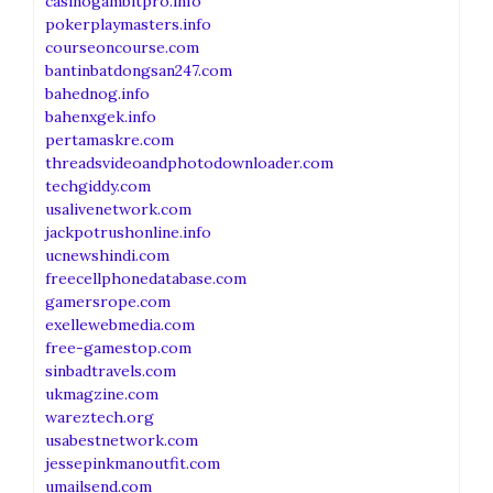
casinogambitpro.info
pokerplaymasters.info
courseoncourse.com
bantinbatdongsan247.com
bahednog.info
bahenxgek.info
pertamaskre.com
threadsvideoandphotodownloader.com
techgiddy.com
usalivenetwork.com
jackpotrushonline.info
ucnewshindi.com
freecellphonedatabase.com
gamersrope.com
exellewebmedia.com
free-gamestop.com
sinbadtravels.com
ukmagzine.com
wareztech.org
usabestnetwork.com
jessepinkmanoutfit.com
umailsend.com