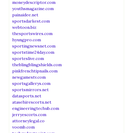
moneydescriptor.com
youthsmagazine.com
painaidee.net
sportsdarkest.com
webtoon.biz
thesportswires.com
hyungpro.com
sportingnewsnet.com
sportstime24day.com
sporteslive.com
theblingblingshields.com
pinkfrenchtipnails.com
newgamestv.com
sportsgallerys.com
sportsmirrors.net
datasports.net
atasehirescortu.net
engineeringtechub.com
jerryescorts.com
attorneylegal.co
voomb.com