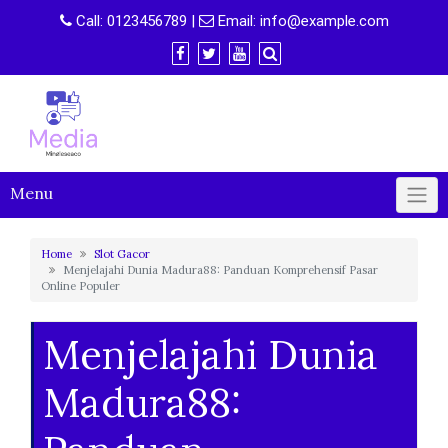
Skip
Call:
0123456789
|
Email:
info@example.com
to
content
Menu
Home
Slot Gacor
Menjelajahi Dunia Madura88: Panduan Komprehensif Pasar
Online Populer
Menjelajahi Dunia
Madura88: