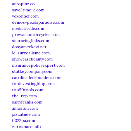
autopluz.co
save3time-c.com
vexonhcf.com
demos-pixelsparadise.com
mediatitude.com
prewarmotorcycles.com
simracinglinks.com
dosyamerkezi.net
le-surrealisme.com
showcasebeauty.com
insurancepolicyexpert.com
statkeycompany.com
carolinadeckbuilders.com
topinvestingblog.com
top50tools.com
the-rep.com
saltyfranks.com
annerani.com
jazzatude.com
0022pa.com
zeroshare.info