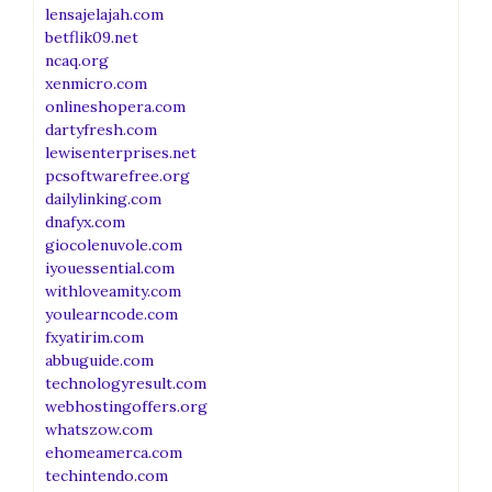
lensajelajah.com
betflik09.net
ncaq.org
xenmicro.com
onlineshopera.com
dartyfresh.com
lewisenterprises.net
pcsoftwarefree.org
dailylinking.com
dnafyx.com
giocolenuvole.com
iyouessential.com
withloveamity.com
youlearncode.com
fxyatirim.com
abbuguide.com
technologyresult.com
webhostingoffers.org
whatszow.com
ehomeamerca.com
techintendo.com