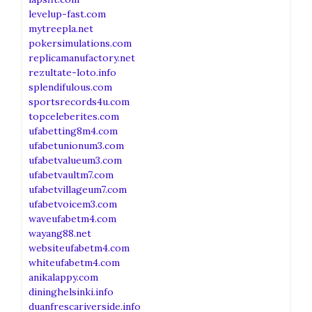
levelup-fast.com
mytreepla.net
pokersimulations.com
replicamanufactory.net
rezultate-loto.info
splendifulous.com
sportsrecords4u.com
topceleberites.com
ufabetting8m4.com
ufabetunionum3.com
ufabetvalueum3.com
ufabetvaultm7.com
ufabetvillageum7.com
ufabetvoicem3.com
waveufabetm4.com
wayang88.net
websiteufabetm4.com
whiteufabetm4.com
anikalappy.com
dininghelsinki.info
duanfrescariverside.info