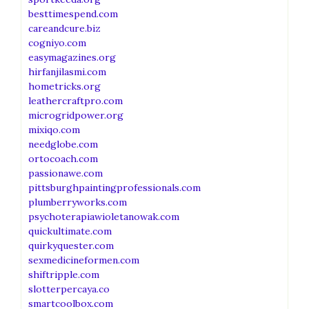
besttimespend.com
careandcure.biz
cogniyo.com
easymagazines.org
hirfanjilasmi.com
hometricks.org
leathercraftpro.com
microgridpower.org
mixiqo.com
needglobe.com
ortocoach.com
passionawe.com
pittsburghpaintingprofessionals.com
plumberryworks.com
psychoterapiawioletanowak.com
quickultimate.com
quirkyquester.com
sexmedicineformen.com
shiftripple.com
slotterpercaya.co
smartcoolbox.com