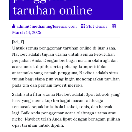
taruhan online
admin@mediamingleseaco.com
Slot Gacor
March 14, 2025
[ad_1]
Untuk semua penggemar taruhan online di luar sana,
Navibet adalah tujuan utama untuk semua kebutuhan
perjudian Anda. Dengan berbagai macam olahraga dan
acara untuk dipilih, serta peluang kompetitif dan
antarmuka yang ramah pengguna, Navibet adalah situs
tujuan bagi siapa pun yang ingin menempatkan taruhan
pada tim dan pemain favorit mereka.
Salah satu fitur utama Navibet adalah Sportsbook yang
luas, yang mencakup berbagai macam olahraga
termasuk sepak bola, bola basket, tenis, dan banyak
lagi. Baik Anda penggemar acara olahraga utama atau
niche, Navibet telah Anda liput dengan beragam pilihan
opsi taruhan untuk dipilih.