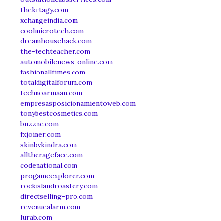
thekrtagy.com
xchangeindia.com
coolmicrotech.com
dreamhousehack.com
the-techteacher.com
automobilenews-online.com
fashionalltimes.com
totaldigitalforum.com
technoarmaan.com
empresasposicionamientoweb.com
tonybestcosmetics.com
buzznc.com
fxjoiner.com
skinbykindra.com
alltherageface.com
codenational.com
progameexplorer.com
rockislandroastery.com
directselling-pro.com
revenuealarm.com
lurab.com