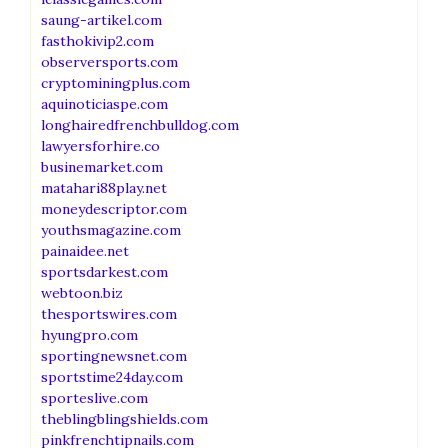
saung-artikel.com
fasthokivip2.com
observersports.com
cryptominingplus.com
aquinoticiaspe.com
longhairedfrenchbulldog.com
lawyersforhire.co
businemarket.com
matahari88play.net
moneydescriptor.com
youthsmagazine.com
painaidee.net
sportsdarkest.com
webtoon.biz
thesportswires.com
hyungpro.com
sportingnewsnet.com
sportstime24day.com
sporteslive.com
theblingblingshields.com
pinkfrenchtipnails.com