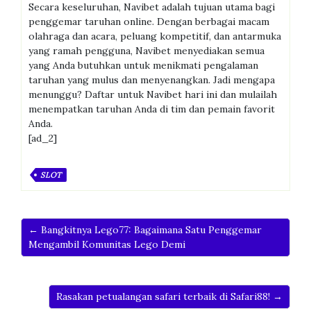
Secara keseluruhan, Navibet adalah tujuan utama bagi
penggemar taruhan online. Dengan berbagai macam
olahraga dan acara, peluang kompetitif, dan antarmuka
yang ramah pengguna, Navibet menyediakan semua
yang Anda butuhkan untuk menikmati pengalaman
taruhan yang mulus dan menyenangkan. Jadi mengapa
menunggu? Daftar untuk Navibet hari ini dan mulailah
menempatkan taruhan Anda di tim dan pemain favorit
Anda.
[ad_2]
SLOT
← Bangkitnya Lego77: Bagaimana Satu Penggemar
Mengambil Komunitas Lego Demi
Rasakan petualangan safari terbaik di Safari88! →