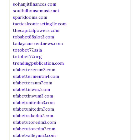
sohanjitfinances.com
soulfulhousemusic.net
sparklooms.com
tacticalcontractingllc.com
thecapitalpowers.com
tobabet88slot3.com
todayscurrentnews.com
totobet77.asia
totobet77.org
trendingpublication.com
ufabettererum3.com
ufabettermentm4.com
ufabettersum7.com
ufabettinwm7.com
ufabettinwum3.com
ufabetunitedm3.com
ufabetunitedm7.com
ufabetuskedm7.com
ufabetutoredm3.com
ufabetutoredm7.com
ufabetvalleyum3.com