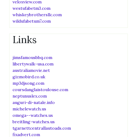
veloxview.com
westufabetm3.com
whiskeybrothersllc.com
wildufabetum7.com
Links
jimsfamousbbq.com
libertywalk-usa.com
australiamovie.net
gizmobird.co.uk
mp3djsong.com
coursdanglaistoulouse.com
neptunuslex.com
auguri-di-natale.info
michelewatch.us
omega--watches.us
breitling-watches.us
tgarnettcentrallautoads.com
fixadvert.com