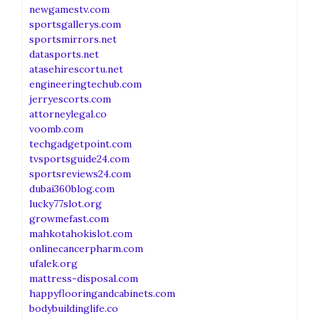
newgamestv.com
sportsgallerys.com
sportsmirrors.net
datasports.net
atasehirescortu.net
engineeringtechub.com
jerryescorts.com
attorneylegal.co
voomb.com
techgadgetpoint.com
tvsportsguide24.com
sportsreviews24.com
dubai360blog.com
lucky77slot.org
growmefast.com
mahkotahokislot.com
onlinecancerpharm.com
ufalek.org
mattress-disposal.com
happyflooringandcabinets.com
bodybuildinglife.co