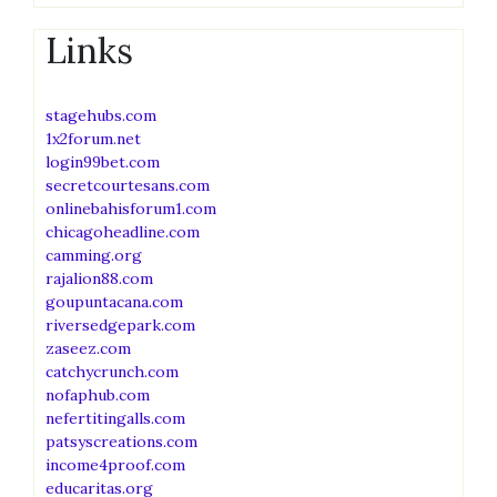
Links
stagehubs.com
1x2forum.net
login99bet.com
secretcourtesans.com
onlinebahisforum1.com
chicagoheadline.com
camming.org
rajalion88.com
goupuntacana.com
riversedgepark.com
zaseez.com
catchycrunch.com
nofaphub.com
nefertitingalls.com
patsyscreations.com
income4proof.com
educaritas.org