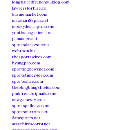
longhairedfrenchbulldog.com
lawyersforhire.co
businemarket.com
matahari88play.net
moneydescriptor.com
youthsmagazine.com
painaidee.net
sportsdarkest.com
webtoon.biz
thesportswires.com
hyungpro.com
sportingnewsnet.com
sportstime24day.com
sporteslive.com
theblingblingshields.com
pinkfrenchtipnails.com
newgamestv.com
sportsgallerys.com
sportsmirrors.net
datasports.net
atasehirescortu.net
engineeringtechub.com