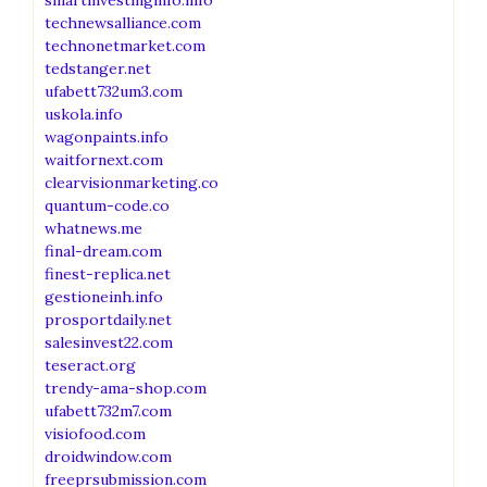
technewsalliance.com
technonetmarket.com
tedstanger.net
ufabett732um3.com
uskola.info
wagonpaints.info
waitfornext.com
clearvisionmarketing.co
quantum-code.co
whatnews.me
final-dream.com
finest-replica.net
gestioneinh.info
prosportdaily.net
salesinvest22.com
teseract.org
trendy-ama-shop.com
ufabett732m7.com
visiofood.com
droidwindow.com
freeprsubmission.com