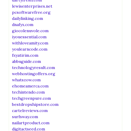
lewisenterprises.net
pcsoftwarefree.org
dailylinking.com
dnafyx.com
giocolenuvole.com
iyouessential.com
withloveamity.com
youlearncode.com
fxyatirim.com
abbuguide.com
technologyresult.com
webhostingoffers.org
whatszow.com
ehomeamerca.com
techintendo.com
techgreenpure.com
bestdropshipstore.com
cartelreviews.com
surfsway.com
nailartproduct.com
digitactseed.com