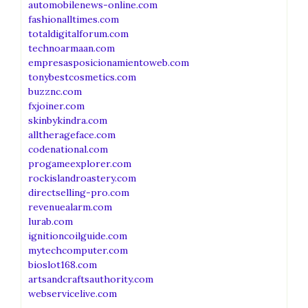
automobilenews-online.com
fashionalltimes.com
totaldigitalforum.com
technoarmaan.com
empresasposicionamientoweb.com
tonybestcosmetics.com
buzznc.com
fxjoiner.com
skinbykindra.com
alltherageface.com
codenational.com
progameexplorer.com
rockislandroastery.com
directselling-pro.com
revenuealarm.com
lurab.com
ignitioncoilguide.com
mytechcomputer.com
bioslot168.com
artsandcraftsauthority.com
webservicelive.com