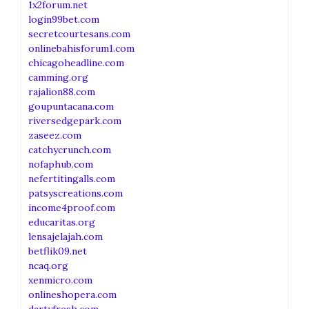
1x2forum.net
login99bet.com
secretcourtesans.com
onlinebahisforum1.com
chicagoheadline.com
camming.org
rajalion88.com
goupuntacana.com
riversedgepark.com
zaseez.com
catchycrunch.com
nofaphub.com
nefertitingalls.com
patsyscreations.com
income4proof.com
educaritas.org
lensajelajah.com
betflik09.net
ncaq.org
xenmicro.com
onlineshopera.com
dartyfresh.com