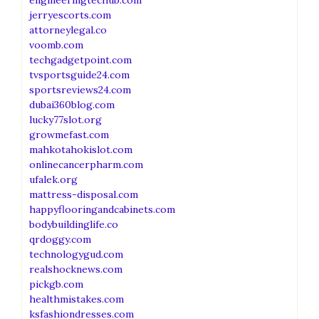
jerryescorts.com
attorneylegal.co
voomb.com
techgadgetpoint.com
tvsportsguide24.com
sportsreviews24.com
dubai360blog.com
lucky77slot.org
growmefast.com
mahkotahokislot.com
onlinecancerpharm.com
ufalek.org
mattress-disposal.com
happyflooringandcabinets.com
bodybuildinglife.co
qrdoggy.com
technologygud.com
realshocknews.com
pickgb.com
healthmistakes.com
ksfashiondresses.com