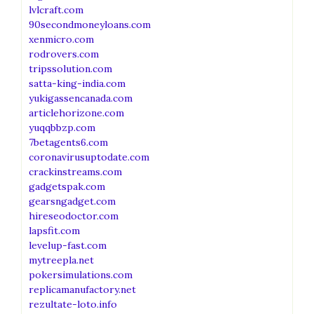
lvlcraft.com
90secondmoneyloans.com
xenmicro.com
rodrovers.com
tripssolution.com
satta-king-india.com
yukigassencanada.com
articlehorizone.com
yuqqbbzp.com
7betagents6.com
coronavirusuptodate.com
crackinstreams.com
gadgetspak.com
gearsngadget.com
hireseodoctor.com
lapsfit.com
levelup-fast.com
mytreepla.net
pokersimulations.com
replicamanufactory.net
rezultate-loto.info