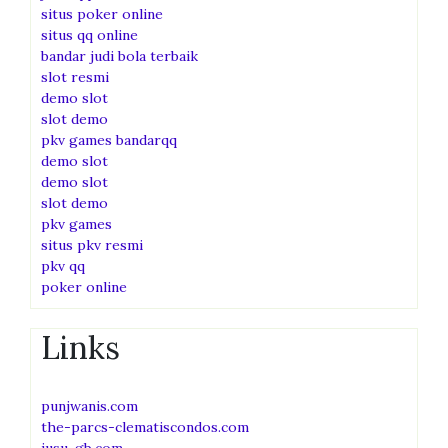
situs poker online
situs qq online
bandar judi bola terbaik
slot resmi
demo slot
slot demo
pkv games bandarqq
demo slot
demo slot
slot demo
pkv games
situs pkv resmi
pkv qq
poker online
Links
punjwanis.com
the-parcs-clematiscondos.com
jusu-gb.com