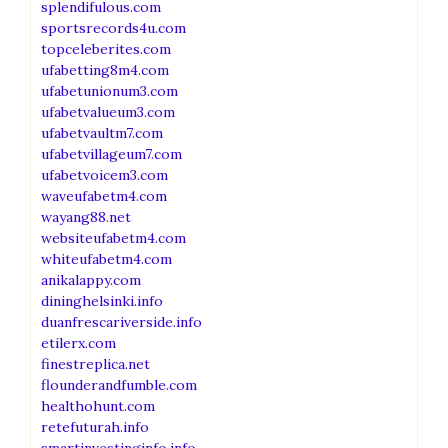
splendifulous.com
sportsrecords4u.com
topceleberites.com
ufabetting8m4.com
ufabetunionum3.com
ufabetvalueum3.com
ufabetvaultm7.com
ufabetvillageum7.com
ufabetvoicem3.com
waveufabetm4.com
wayang88.net
websiteufabetm4.com
whiteufabetm4.com
anikalappy.com
dininghelsinki.info
duanfrescariverside.info
etilerx.com
finestreplica.net
flounderandfumble.com
healthohunt.com
retefuturah.info
smartinvestinginfo.info