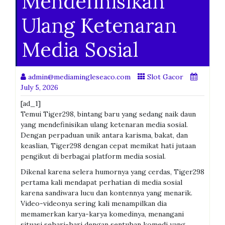
Mendefinisikan
Ulang Ketenaran
Media Sosial
admin@mediamingleseaco.com
Slot Gacor
July 5, 2026
[ad_1]
Temui Tiger298, bintang baru yang sedang naik daun
yang mendefinisikan ulang ketenaran media sosial.
Dengan perpaduan unik antara karisma, bakat, dan
keaslian, Tiger298 dengan cepat memikat hati jutaan
pengikut di berbagai platform media sosial.
Dikenal karena selera humornya yang cerdas, Tiger298
pertama kali mendapat perhatian di media sosial
karena sandiwara lucu dan kontennya yang menarik.
Video-videonya sering kali menampilkan dia
memamerkan karya-karya komedinya, menangani
situasi sehari-hari dengan sentuhan komedi yang