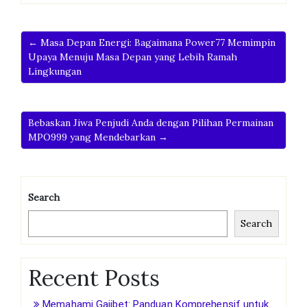
← Masa Depan Energi: Bagaimana Power77 Memimpin
Upaya Menuju Masa Depan yang Lebih Ramah
Lingkungan
Bebaskan Jiwa Penjudi Anda dengan Pilihan Permainan
MPO999 yang Mendebarkan →
Search
Search
Recent Posts
Memahami Gajibet: Panduan Komprehensif untuk