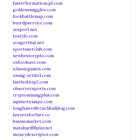
fasterformationcpf.com
goldensnuggles.com
lookbattlemap.com
buyrdpservice.com
yesport.net
tostylo.com
yougetthat.net
sportsnetclub.com
newbestcrypto.com
oxfordsave.com
iclassicgames.com
saung-artikel.com
fasthokivip2.com
observersports.com
cryptominingplus.com
aquinoticiaspe.com
longhairedfrenchbulldog.com
lawyersforhire.co
businemarket.com
matahari88play.net
moneydescriptor.com