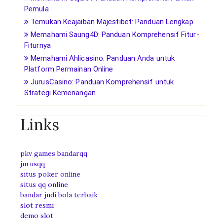
Pemula
Temukan Keajaiban Majestibet: Panduan Lengkap
Memahami Saung4D: Panduan Komprehensif Fitur-
Fiturnya
Memahami Ahlicasino: Panduan Anda untuk
Platform Permainan Online
JurusCasino: Panduan Komprehensif untuk
Strategi Kemenangan
Links
pkv games bandarqq
jurusqq
situs poker online
situs qq online
bandar judi bola terbaik
slot resmi
demo slot