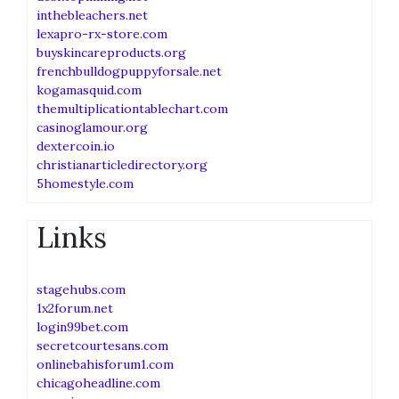
inthebleachers.net
lexapro-rx-store.com
buyskincareproducts.org
frenchbulldogpuppyforsale.net
kogamasquid.com
themultiplicationtablechart.com
casinoglamour.org
dextercoin.io
christianarticledirectory.org
5homestyle.com
Links
stagehubs.com
1x2forum.net
login99bet.com
secretcourtesans.com
onlinebahisforum1.com
chicagoheadline.com