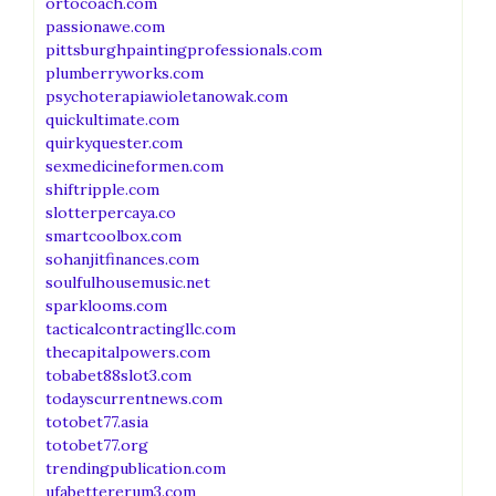
ortocoach.com
passionawe.com
pittsburghpaintingprofessionals.com
plumberryworks.com
psychoterapiawioletanowak.com
quickultimate.com
quirkyquester.com
sexmedicineformen.com
shiftripple.com
slotterpercaya.co
smartcoolbox.com
sohanjitfinances.com
soulfulhousemusic.net
sparklooms.com
tacticalcontractingllc.com
thecapitalpowers.com
tobabet88slot3.com
todayscurrentnews.com
totobet77.asia
totobet77.org
trendingpublication.com
ufabettererum3.com