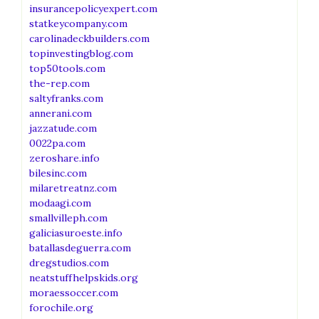
insurancepolicyexpert.com
statkeycompany.com
carolinadeckbuilders.com
topinvestingblog.com
top50tools.com
the-rep.com
saltyfranks.com
annerani.com
jazzatude.com
0022pa.com
zeroshare.info
bilesinc.com
milaretreatnz.com
modaagi.com
smallvilleph.com
galiciasuroeste.info
batallasdeguerra.com
dregstudios.com
neatstuffhelpskids.org
moraessoccer.com
forochile.org