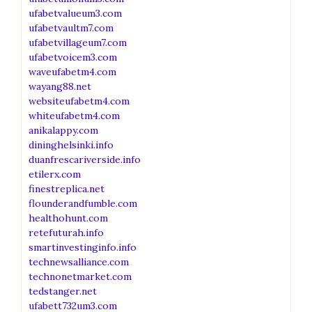
ufabetvalueum3.com
ufabetvaultm7.com
ufabetvillageum7.com
ufabetvoicem3.com
waveufabetm4.com
wayang88.net
websiteufabetm4.com
whiteufabetm4.com
anikalappy.com
dininghelsinki.info
duanfrescariverside.info
etilerx.com
finestreplica.net
flounderandfumble.com
healthohunt.com
retefuturah.info
smartinvestinginfo.info
technewsalliance.com
technonetmarket.com
tedstanger.net
ufabett732um3.com