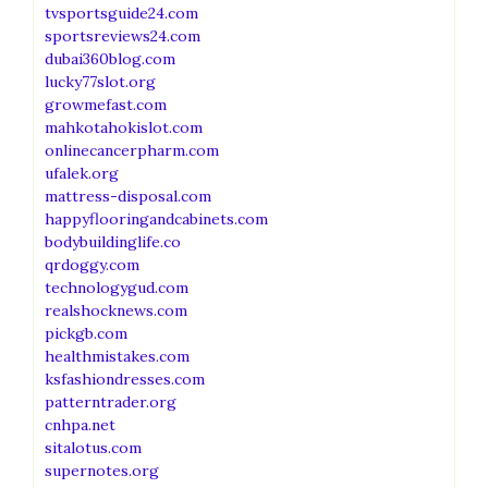
tvsportsguide24.com
sportsreviews24.com
dubai360blog.com
lucky77slot.org
growmefast.com
mahkotahokislot.com
onlinecancerpharm.com
ufalek.org
mattress-disposal.com
happyflooringandcabinets.com
bodybuildinglife.co
qrdoggy.com
technologygud.com
realshocknews.com
pickgb.com
healthmistakes.com
ksfashiondresses.com
patterntrader.org
cnhpa.net
sitalotus.com
supernotes.org