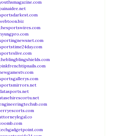
youthsmagazine.com
painaidee.net
sportsdarkest.com
webtoon.biz
thesportswires.com
hyungpro.com
sportingnewsnet.com
sportstime24day.com
sporteslive.com
theblingblingshields.com
pinkfrenchtipnails.com
newgamestv.com
sportsgallerys.com
sportsmirrors.net
datasports.net
atasehirescortu.net
engineeringtechub.com
jerryescorts.com
attorneylegal.co
voomb.com
techgadgetpoint.com
tvsportsguide24.com