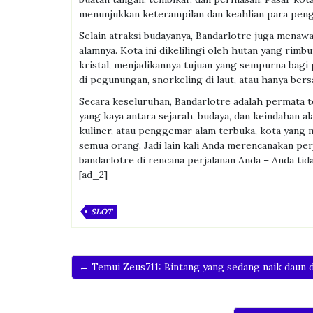
menunjukkan keterampilan dan keahlian para peng
Selain atraksi budayanya, Bandarlotre juga mena
alamnya. Kota ini dikelilingi oleh hutan yang rimbu
kristal, menjadikannya tujuan yang sempurna bagi
di pegunungan, snorkeling di laut, atau hanya bers
Secara keseluruhan, Bandarlotre adalah permata
yang kaya antara sejarah, budaya, dan keindahan 
kuliner, atau penggemar alam terbuka, kota yang 
semua orang. Jadi lain kali Anda merencanakan pe
bandarlotre di rencana perjalanan Anda – Anda tid
[ad_2]
SLOT
← Temui Zeus711: Bintang yang sedang naik daun 