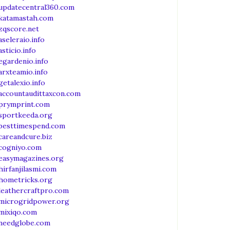
updatecentral360.com
katamastah.com
zqscore.net
aseleraio.info
asticio.info
egardenio.info
arxteamio.info
getalexio.info
accountaudittaxcon.com
prymprint.com
sportkeeda.org
besttimespend.com
careandcure.biz
cogniyo.com
easymagazines.org
hirfanjilasmi.com
hometricks.org
leathercraftpro.com
microgridpower.org
mixiqo.com
needglobe.com