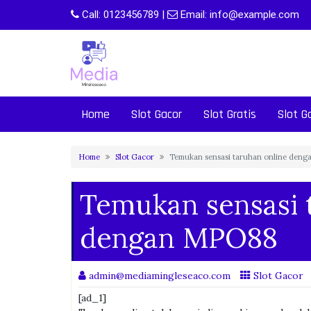
Skip
Call:
0123456789
|
Email:
info@example.com
to
content
Home
Slot Gacor
Slot Gratis
Slot 
Home
Slot Gacor
Temukan sensasi taruhan online den
Temukan sensasi 
dengan MPO88
admin@mediamingleseaco.com
Slot Gacor
[ad_1]