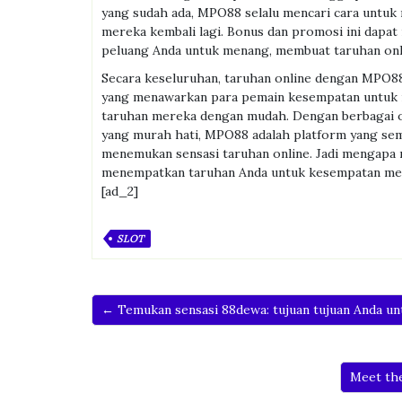
yang sudah ada, MPO88 selalu mencari cara untu
mereka kembali lagi. Bonus dan promosi ini dapa
peluang Anda untuk menang, membuat taruhan onl
Secara keseluruhan, taruhan online dengan MPO8
yang menawarkan para pemain kesempatan untuk 
taruhan mereka dengan mudah. Dengan berbagai o
yang murah hati, MPO88 adalah platform yang semp
menemukan sensasi taruhan online. Jadi mengapa 
menempatkan taruhan Anda untuk kesempatan me
[ad_2]
SLOT
← Temukan sensasi 88dewa: tujuan tujuan Anda un
Meet the