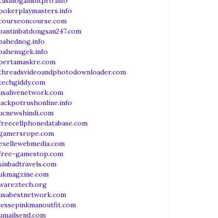
casinogambitpro.info
pokerplaymasters.info
courseoncourse.com
bantinbatdongsan247.com
bahednog.info
bahenxgek.info
pertamaskre.com
threadsvideoandphotodownloader.com
techgiddy.com
usalivenetwork.com
jackpotrushonline.info
ucnewshindi.com
freecellphonedatabase.com
gamersrope.com
exellewebmedia.com
free-gamestop.com
sinbadtravels.com
ukmagzine.com
wareztech.org
usabestnetwork.com
jessepinkmanoutfit.com
umailsend.com