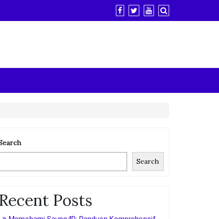
Search
Search
Recent Posts
Memahami Saung4D: Panduan Komprehensif