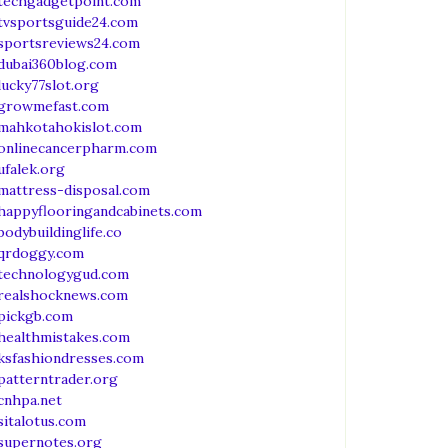
techgadgetpoint.com
tvsportsguide24.com
sportsreviews24.com
dubai360blog.com
lucky77slot.org
growmefast.com
mahkotahokislot.com
onlinecancerpharm.com
ufalek.org
mattress-disposal.com
happyflooringandcabinets.com
bodybuildinglife.co
qrdoggy.com
technologygud.com
realshocknews.com
pickgb.com
healthmistakes.com
ksfashiondresses.com
patterntrader.org
cnhpa.net
sitalotus.com
supernotes.org