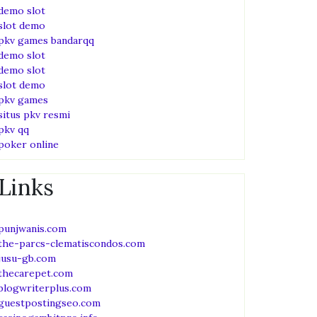
demo slot
slot demo
pkv games bandarqq
demo slot
demo slot
slot demo
pkv games
situs pkv resmi
pkv qq
poker online
Links
punjwanis.com
the-parcs-clematiscondos.com
jusu-gb.com
thecarepet.com
blogwriterplus.com
guestpostingseo.com