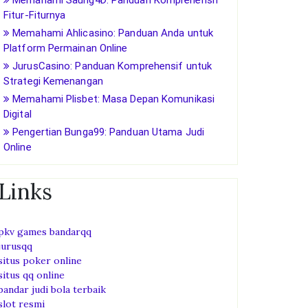
Fitur-Fiturnya
Memahami Ahlicasino: Panduan Anda untuk
Platform Permainan Online
JurusCasino: Panduan Komprehensif untuk
Strategi Kemenangan
Memahami Plisbet: Masa Depan Komunikasi
Digital
Pengertian Bunga99: Panduan Utama Judi
Online
Links
pkv games bandarqq
jurusqq
situs poker online
situs qq online
bandar judi bola terbaik
slot resmi